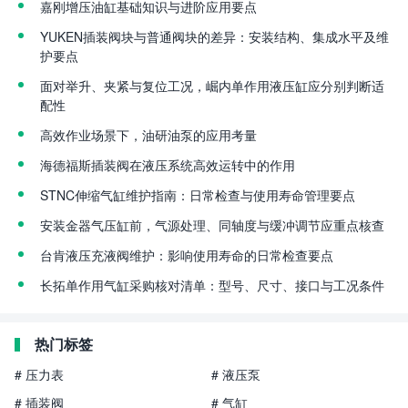
嘉刚增压油缸基础知识与进阶应用要点
YUKEN插装阀块与普通阀块的差异：安装结构、集成水平及维
护要点
面对举升、夹紧与复位工况，崛内单作用液压缸应分别判断适
配性
高效作业场景下，油研油泵的应用考量
海德福斯插装阀在液压系统高效运转中的作用
STNC伸缩气缸维护指南：日常检查与使用寿命管理要点
安装金器气压缸前，气源处理、同轴度与缓冲调节应重点核查
台肯液压充液阀维护：影响使用寿命的日常检查要点
长拓单作用气缸采购核对清单：型号、尺寸、接口与工况条件
热门标签
# 压力表
# 液压泵
# 插装阀
# 气缸