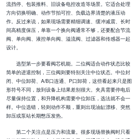
流挡停、包装推料、旧设备电控改造等场景。它适合处理
方向切换明确、动作节拍可控、负载边界清楚的液压动
作。反过来说，如果现场需要精细调速、缓冲减震、长时
间高精度保压，单靠一个换向阀通常不够，还要配合节流
阀、单向阀、液控单向阀、溢流阀、过滤器和传感器一起
设计。
选型第一步要看阀芯机能。二位阀适合动作状态比较
简单的进退控制，三位阀则要特别关注中位状态。中位封
闭、中位卸荷、A/B口连通、P口卸荷，这些看起来只是图
形符号不同，放到设备上结果差别很大。夹具需要停电后
尽量保持位置，和升降机构需要中位卸压，选法就不会一
样。中位选错，轻则动作不顺，重则出现油缸漂移、突然
卸压或泵站长期憋压发热。
第二个关注点是压力和流量。很多现场替换阀时只看