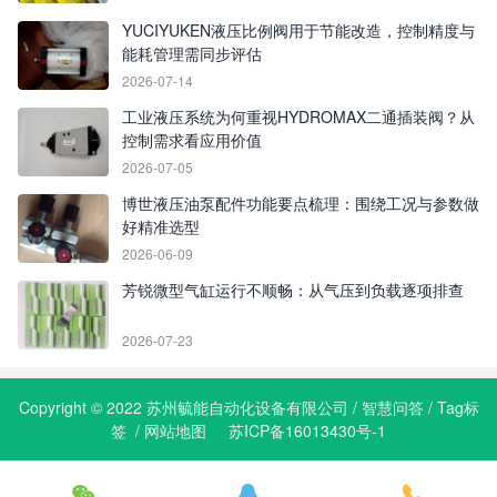
YUCIYUKEN液压比例阀用于节能改造，控制精度与
能耗管理需同步评估
2026-07-14
工业液压系统为何重视HYDROMAX二通插装阀？从
控制需求看应用价值
2026-07-05
博世液压油泵配件功能要点梳理：围绕工况与参数做
好精准选型
2026-06-09
芳锐微型气缸运行不顺畅：从气压到负载逐项排查
2026-07-23
Copyright © 2022 苏州毓能自动化设备有限公司 /
智慧问答
/
Tag标
签
/
网站地图
苏ICP备16013430号-1