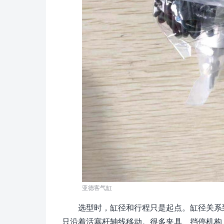
亚德客气缸
选型时，缸径和行程只是起点。缸径关系
只沿着活塞杆轴线移动。很多夹具、挡停机构