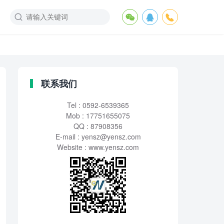
联系我们
Tel : 0592-6539365
Mob : 17751655075
QQ : 87908356
E-mail :
yensz@yensz.com
Website : www.yensz.com