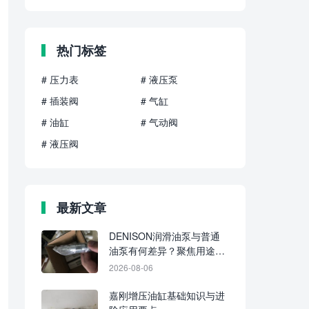
热门标签
# 压力表
# 液压泵
# 插装阀
# 气缸
# 油缸
# 气动阀
# 液压阀
最新文章
DENISON润滑油泵与普通
油泵有何差异？聚焦用途、
介质与供油方式
2026-08-06
嘉刚增压油缸基础知识与进