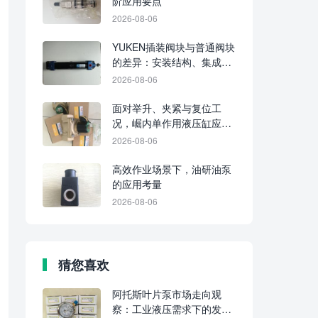
阶应用要点
2026-08-06
YUKEN插装阀块与普通阀块
的差异：安装结构、集成水
平及维护要点
2026-08-06
面对举升、夹紧与复位工
况，崛内单作用液压缸应分
别判断适配性
2026-08-06
高效作业场景下，油研油泵
的应用考量
2026-08-06
猜您喜欢
阿托斯叶片泵市场走向观
察：工业液压需求下的发展