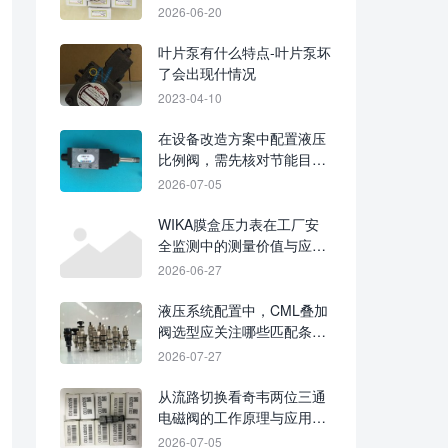
趋势
2026-06-20
叶片泵有什么特点-叶片泵坏
了会出现什情况
2023-04-10
在设备改造方案中配置液压
比例阀，需先核对节能目标
与控制系统匹配
2026-07-05
WIKA膜盒压力表在工厂安
全监测中的测量价值与应用
要点
2026-06-27
液压系统配置中，CML叠加
阀选型应关注哪些匹配条
件？
2026-07-27
从流路切换看奇韦两位三通
电磁阀的工作原理与应用场
景
2026-07-05