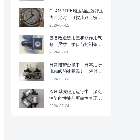
CLAMPTEK增压油缸运行压
力不足时，可按油路、密封
与增压结构逐项排查
2026-07-22
设备改造选用三和双作用气
缸：尺寸、接口与控制条件
如何核对
2026-07-16
日常维护台账中，日本油研
电磁阀的线圈温升、密封状
态与油液污染如何记录
2026-08-02
液压系统稳定运行中，派克
油缸的性能与可靠性表现如
何
2026-07-24