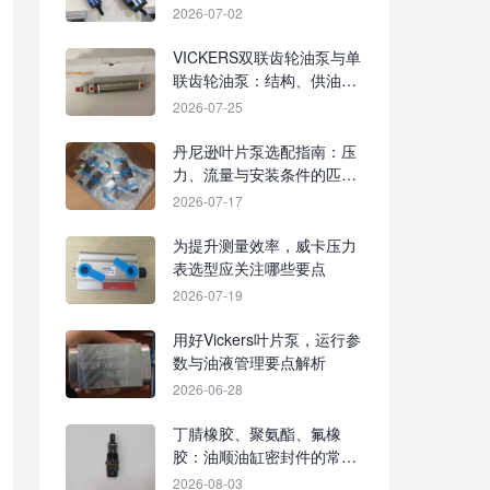
护要点
2026-07-02
VICKERS双联齿轮油泵与单
联齿轮油泵：结构、供油回
路及适用工况对比
2026-07-25
丹尼逊叶片泵选配指南：压
力、流量与安装条件的匹配
要点
2026-07-17
为提升测量效率，威卡压力
表选型应关注哪些要点
2026-07-19
用好Vickers叶片泵，运行参
数与油液管理要点解析
2026-06-28
丁腈橡胶、聚氨酯、氟橡
胶：油顺油缸密封件的常用
材质说明
2026-08-03