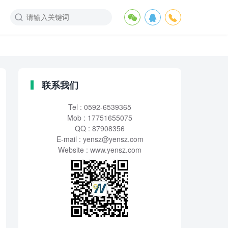
联系我们
Tel : 0592-6539365
Mob : 17751655075
QQ : 87908356
E-mail :
yensz@yensz.com
Website : www.yensz.com