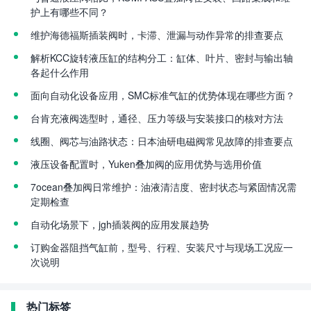
护上有哪些不同？
维护海德福斯插装阀时，卡滞、泄漏与动作异常的排查要点
解析KCC旋转液压缸的结构分工：缸体、叶片、密封与输出轴
各起什么作用
面向自动化设备应用，SMC标准气缸的优势体现在哪些方面？
台肯充液阀选型时，通径、压力等级与安装接口的核对方法
线圈、阀芯与油路状态：日本油研电磁阀常见故障的排查要点
液压设备配置时，Yuken叠加阀的应用优势与选用价值
7ocean叠加阀日常维护：油液清洁度、密封状态与紧固情况需
定期检查
自动化场景下，jgh插装阀的应用发展趋势
订购金器阻挡气缸前，型号、行程、安装尺寸与现场工况应一
次说明
热门标签