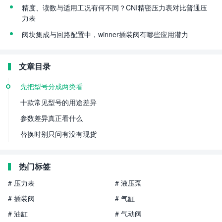
精度、读数与适用工况有何不同？CNI精密压力表对比普通压
力表
阀块集成与回路配置中，winner插装阀有哪些应用潜力
文章目录
先把型号分成两类看
十款常见型号的用途差异
参数差异真正看什么
替换时别只问有没有现货
热门标签
# 压力表
# 液压泵
# 插装阀
# 气缸
# 油缸
# 气动阀