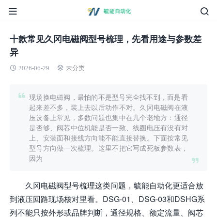
十款常见久冈电磁阀型号梳理，先看用途与参数差
异
2026-06-29
未分类
现场换电磁阀，最怕的不是型号完全找不到，而是看
起来差不多，装上去以后动作不对。久冈电磁阀在液
压设备上常见，多数问题也集中在几个老地方：通径
是否够、阀芯中位机能是否一致、线圈电压有没有对
上、安装面和接线方向能不能直接替换。下面按常见
型号方向做一次梳理。这里不把它写成死板参数表，
因为
久冈电磁阀型号梳理这类问题，毓能自动化更适合放
到液压回路现场核对里看。DSG-01、DSG-03和DSHG系
列不能只按外形或品牌判断，通径规格、额定流量、阀芯