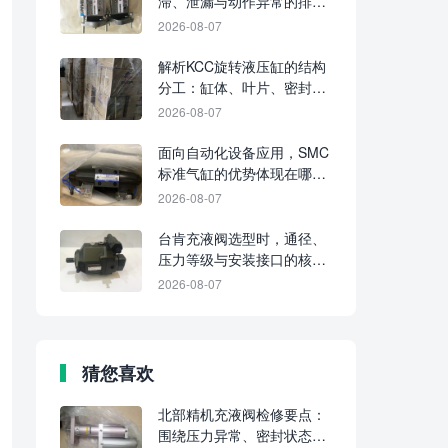
滞、泄漏与动作异常的排查
要点
2026-08-07
解析KCC旋转液压缸的结构
分工：缸体、叶片、密封与
输出轴各起什么作用
2026-08-07
面向自动化设备应用，SMC
标准气缸的优势体现在哪些
方面？
2026-08-07
台肯充液阀选型时，通径、
压力等级与安装接口的核对
方法
2026-08-07
猜您喜欢
北部精机充液阀检修要点：
围绕压力异常、密封状态与