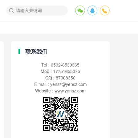
联系我们
Tel : 0592-6539365
Mob : 17751655075
QQ : 87908356
E-mail :
yensz@yensz.com
Website : www.yensz.com