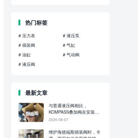
热门标签
# 压力表
# 液压泵
# 插装阀
# 气缸
# 油缸
# 气动阀
# 液压阀
最新文章
与普通液压阀相比，
KOMPASS叠加阀在安装、
回路集成和维护上有哪些不
2026-08-07
同？
维护海德福斯插装阀时，卡