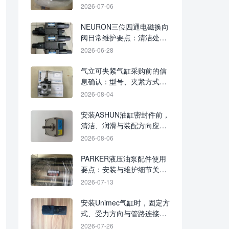
动作响应排查
2026-07-06
NEURON三位四通电磁换向
阀日常维护要点：清洁处
理、接线确认与响应检查
2026-06-28
气立可夹紧气缸采购前的信
息确认：型号、夹紧方式、
行程与现场工况
2026-08-04
安装ASHUN油缸密封件前，
清洁、润滑与装配方向应如
何核对？
2026-08-06
PARKER液压油泵配件使用
要点：安装与维护细节关系
运行性能
2026-07-13
安装Unimec气缸时，固定方
式、受力方向与管路连接应
逐项确认
2026-07-26