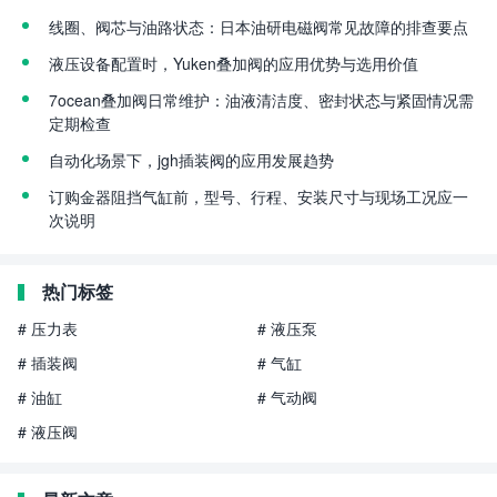
线圈、阀芯与油路状态：日本油研电磁阀常见故障的排查要点
液压设备配置时，Yuken叠加阀的应用优势与选用价值
7ocean叠加阀日常维护：油液清洁度、密封状态与紧固情况需
定期检查
自动化场景下，jgh插装阀的应用发展趋势
订购金器阻挡气缸前，型号、行程、安装尺寸与现场工况应一
次说明
热门标签
# 压力表
# 液压泵
# 插装阀
# 气缸
# 油缸
# 气动阀
# 液压阀