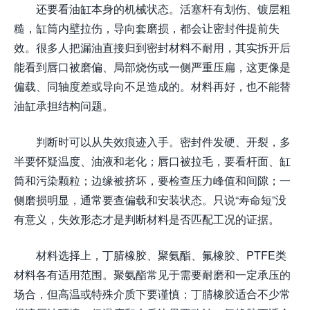
还要看油缸本身的机械状态。活塞杆有划伤、镀层粗
糙，缸筒内壁拉伤，导向套磨损，都会让密封件提前失
效。很多人把漏油直接归到密封材料不耐用，其实拆开后
能看到唇口被磨偏、局部烧伤或一侧严重压扁，这更像是
偏载、同轴度差或导向不足造成的。材料再好，也不能替
油缸承担结构问题。
判断时可以从失效痕迹入手。密封件发硬、开裂，多
半要怀疑温度、油液和老化；唇口被拉毛，要看杆面、缸
筒和污染颗粒；边缘被挤坏，要检查压力峰值和间隙；一
侧磨损明显，通常要查偏载和安装状态。只说“寿命短”没
有意义，失效形态才是判断材料是否匹配工况的证据。
材料选择上，丁腈橡胶、聚氨酯、氟橡胶、PTFE类
材料各有适用范围。聚氨酯常见于需要耐磨和一定承压的
场合，但高温或特殊介质下要谨慎；丁腈橡胶适合不少常