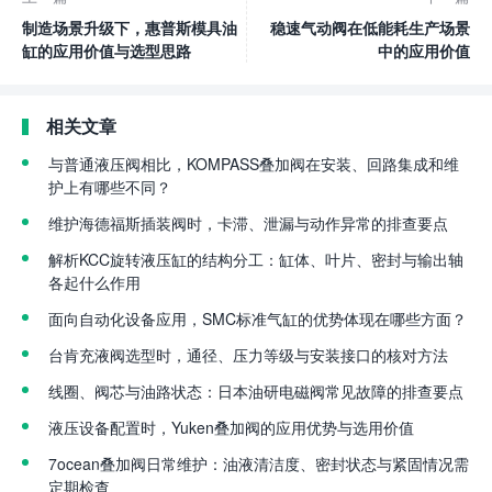
制造场景升级下，惠普斯模具油
稳速气动阀在低能耗生产场景
缸的应用价值与选型思路
中的应用价值
相关文章
与普通液压阀相比，KOMPASS叠加阀在安装、回路集成和维
护上有哪些不同？
维护海德福斯插装阀时，卡滞、泄漏与动作异常的排查要点
解析KCC旋转液压缸的结构分工：缸体、叶片、密封与输出轴
各起什么作用
面向自动化设备应用，SMC标准气缸的优势体现在哪些方面？
台肯充液阀选型时，通径、压力等级与安装接口的核对方法
线圈、阀芯与油路状态：日本油研电磁阀常见故障的排查要点
液压设备配置时，Yuken叠加阀的应用优势与选用价值
7ocean叠加阀日常维护：油液清洁度、密封状态与紧固情况需
定期检查