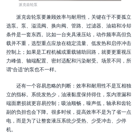
派克齿轮泵
派克齿轮泵要兼顾效率与耐用性，关键在于不要孤立
选泵。泵、溢流阀、换向阀、管路、过滤器、油箱和冷却
条件是一套东西。比如一台夹具液压站，动作频率高但负
载并不重，选型重点应放在稳定流量、低发热和启停冲击
控制上；如果是工程机械或重载辅助回路，就要更重视压
力峰值、轴端配置、密封适配和污染耐受。场景不同，所
谓“合适”的泵也不一样。
还有一个容易忽略的判断：效率和耐用性不是互相独
立的指标。系统发热少，油液黏度保持得住，泵内泄漏和
端面磨损就更容易控制；吸油顺畅，噪声低，轴承和齿轮
副的负担也会下降。很多时候，提高效率不是为了省一点
电，而是为了让整套液压系统少受热、少受冲击、少停
机。