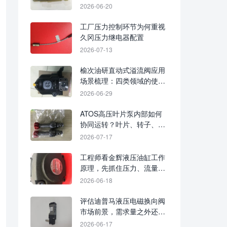
2026-06-20
工厂压力控制环节为何重视
久冈压力继电器配置
2026-07-13
榆次油研直动式溢流阀应用
场景梳理：四类领域的使用
方向
2026-06-29
ATOS高压叶片泵内部如何
协同运转？叶片、转子、定
子与配油机构解析
2026-07-17
工程师看金辉液压油缸工作
原理，先抓住压力、流量与
活塞动作
2026-06-18
评估迪普马液压电磁换向阀
市场前景，需求量之外还要
看工况匹配与维护成本
2026-06-17