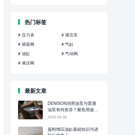
热门标签
# 压力表
# 液压泵
# 插装阀
# 气缸
# 油缸
# 气动阀
# 液压阀
最新文章
DENISON润滑油泵与普通
油泵有何差异？聚焦用途、
介质与供油方式
2026-08-06
嘉刚增压油缸基础知识与进