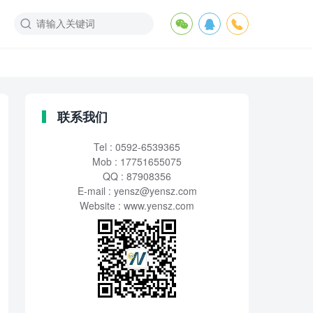
联系我们
Tel : 0592-6539365
Mob : 17751655075
QQ : 87908356
E-mail :
yensz@yensz.com
Website : www.yensz.com