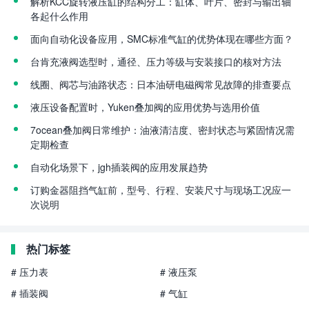
解析KCC旋转液压缸的结构分工：缸体、叶片、密封与输出轴
各起什么作用
面向自动化设备应用，SMC标准气缸的优势体现在哪些方面？
台肯充液阀选型时，通径、压力等级与安装接口的核对方法
线圈、阀芯与油路状态：日本油研电磁阀常见故障的排查要点
液压设备配置时，Yuken叠加阀的应用优势与选用价值
7ocean叠加阀日常维护：油液清洁度、密封状态与紧固情况需
定期检查
自动化场景下，jgh插装阀的应用发展趋势
订购金器阻挡气缸前，型号、行程、安装尺寸与现场工况应一
次说明
热门标签
# 压力表
# 液压泵
# 插装阀
# 气缸