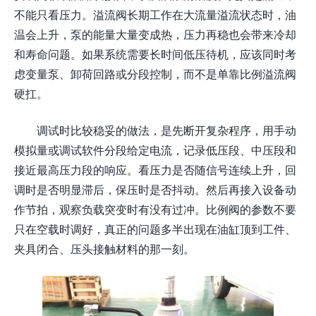
不能只看压力。溢流阀长期工作在大流量溢流状态时，油
温会上升，泵的能量大量变成热，压力再稳也会带来冷却
和寿命问题。如果系统需要长时间低压待机，应该同时考
虑变量泵、卸荷回路或分段控制，而不是单靠比例溢流阀
硬扛。
调试时比较稳妥的做法，是先断开复杂程序，用手动
模拟量或调试软件分段给定电流，记录低压段、中压段和
接近最高压力段的响应。看压力是否随信号连续上升，回
调时是否明显滞后，保压时是否抖动。然后再接入设备动
作节拍，观察负载突变时有没有过冲。比例阀的参数不要
只在空载时调好，真正的问题多半出现在油缸顶到工件、
夹具闭合、压头接触材料的那一刻。