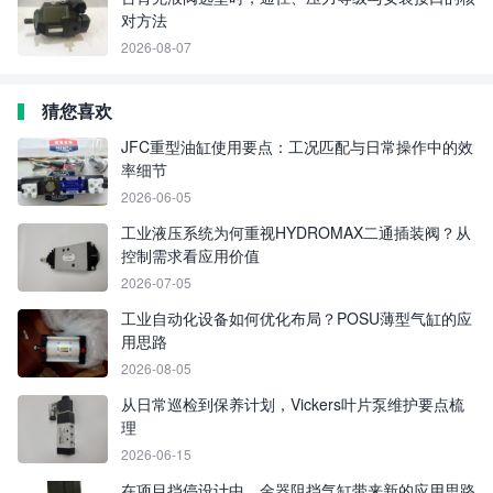
对方法
2026-08-07
猜您喜欢
JFC重型油缸使用要点：工况匹配与日常操作中的效
率细节
2026-06-05
工业液压系统为何重视HYDROMAX二通插装阀？从
控制需求看应用价值
2026-07-05
工业自动化设备如何优化布局？POSU薄型气缸的应
用思路
2026-08-05
从日常巡检到保养计划，Vickers叶片泵维护要点梳
理
2026-06-15
在项目挡停设计中，金器阻挡气缸带来新的应用思路