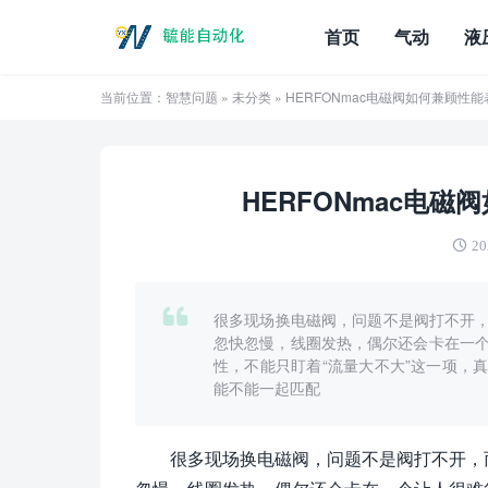
首页
气动
液
当前位置：
智慧问题
»
未分类
» HERFONmac电磁阀如何兼顾性
HERFONmac电
20
很多现场换电磁阀，问题不是阀打不开
忽快忽慢，线圈发热，偶尔还会卡在一个让
性，不能只盯着“流量大不大”这一项，
能不能一起匹配
很多现场换电磁阀，问题不是阀打不开，