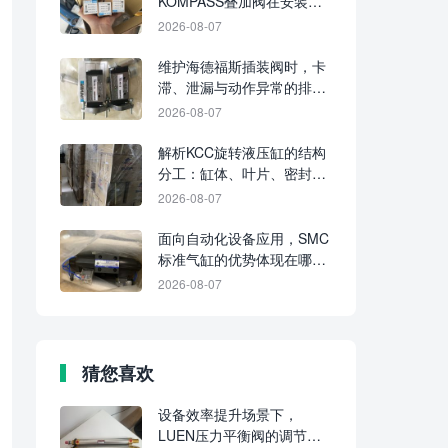
KOMPASS叠加阀在安装、
回路集成和维护上有哪些不
2026-08-07
同？
维护海德福斯插装阀时，卡
滞、泄漏与动作异常的排查
要点
2026-08-07
解析KCC旋转液压缸的结构
分工：缸体、叶片、密封与
输出轴各起什么作用
2026-08-07
面向自动化设备应用，SMC
标准气缸的优势体现在哪些
方面？
2026-08-07
猜您喜欢
设备效率提升场景下，
LUEN压力平衡阀的调节价