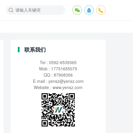
联系我们
Tel : 0592-6539365
Mob : 17751655075
QQ : 87908356
E-mail :
yensz@yensz.com
Website : www.yensz.com