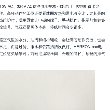
10V AC、220V AC这些电压规格不能混用，控制柜输出能
作。高频动作的工位还要看线圈发热和通电占空比，尤其是阀
场维护时，我更愿意让电磁阀端子、手动操作、指示灯和标签
控信号、气源还是阀体本身，停线时间会少很多。
缩空气里的水分、油污和细小颗粒，会让阀芯动作变涩，也会
足，而是过滤、排水和管路清洁没做好。HERFONmac电
定位这类场景时，前端过滤减压阀、合理的管径、顺畅的排气