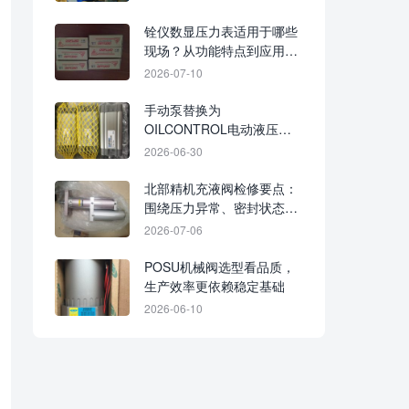
铨仪数显压力表适用于哪些
现场？从功能特点到应用场
景梳理
2026-07-10
手动泵替换为
OILCONTROL电动液压
泵，设备改造前需核对哪些
2026-06-30
匹配条件
北部精机充液阀检修要点：
围绕压力异常、密封状态与
动作响应排查
2026-07-06
POSU机械阀选型看品质，
生产效率更依赖稳定基础
2026-06-10