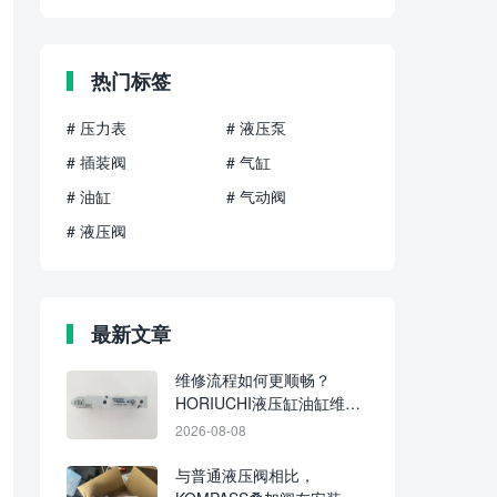
热门标签
# 压力表
# 液压泵
# 插装阀
# 气缸
# 油缸
# 气动阀
# 液压阀
最新文章
维修流程如何更顺畅？
HORIUCHI液压缸油缸维修
的关键环节
2026-08-08
与普通液压阀相比，