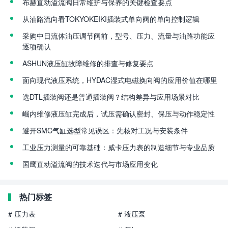
布赫直动溢流阀日常维护与保养的关键检查要点
从油路流向看TOKYOKEIKI插装式单向阀的单向控制逻辑
采购中日流体油压调节阀前，型号、压力、流量与油路功能应
逐项确认
ASHUN液压缸故障维修的排查与修复要点
面向现代液压系统，HYDAC湿式电磁换向阀的应用价值在哪里
选DTL插装阀还是普通插装阀？结构差异与应用场景对比
崛内维修液压缸完成后，试压需确认密封、保压与动作稳定性
避开SMC气缸选型常见误区：先核对工况与安装条件
工业压力测量的可靠基础：威卡压力表的制造细节与专业品质
国鹰直动溢流阀的技术迭代与市场应用变化
热门标签
# 压力表
# 液压泵