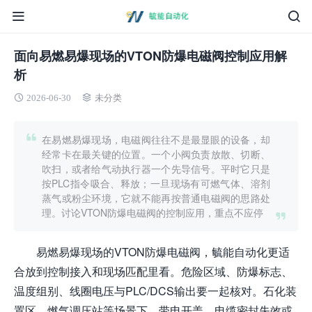
面向易燃易爆现场的VTON防爆电磁阀控制应用解
析
2026-06-30
未分类
在易燃易爆现场，电磁阀往往不是最显眼的设备，却
经常卡在最关键的位置。一个小阀负责放散、切断、
吹扫，或者给气动执行器一个先导信号。平时它只是
按PLC指令吸合、释放；一旦现场有可燃气体、溶剂
蒸气或粉尘环境，它就不能再按普通电磁阀的思路处
理。讨论VTON防爆电磁阀的控制应用，重点不应停
易燃易爆现场的VTON防爆电磁阀，毓能自动化更适
合放到控制接入和现场匹配里看。危险区域、防爆标志、
温度组别、线圈电压与PLC/DCS输出要一起核对。石化装
置区、燃气调压站等场景下，带电开盖、电缆密封失效或