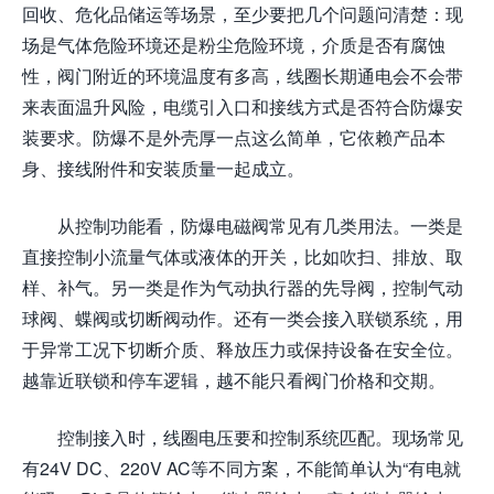
回收、危化品储运等场景，至少要把几个问题问清楚：现
场是气体危险环境还是粉尘危险环境，介质是否有腐蚀
性，阀门附近的环境温度有多高，线圈长期通电会不会带
来表面温升风险，电缆引入口和接线方式是否符合防爆安
装要求。防爆不是外壳厚一点这么简单，它依赖产品本
身、接线附件和安装质量一起成立。
从控制功能看，防爆电磁阀常见有几类用法。一类是
直接控制小流量气体或液体的开关，比如吹扫、排放、取
样、补气。另一类是作为气动执行器的先导阀，控制气动
球阀、蝶阀或切断阀动作。还有一类会接入联锁系统，用
于异常工况下切断介质、释放压力或保持设备在安全位。
越靠近联锁和停车逻辑，越不能只看阀门价格和交期。
控制接入时，线圈电压要和控制系统匹配。现场常见
有24V DC、220V AC等不同方案，不能简单认为“有电就