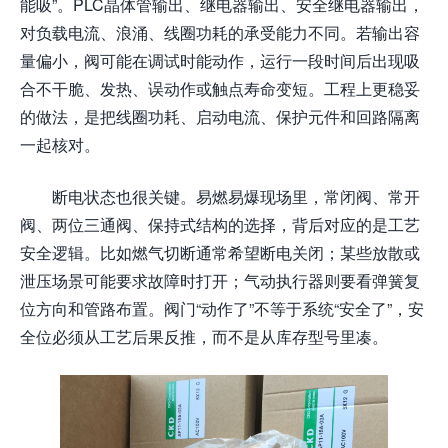
能吸”。PLC晶体管输出、继电器输出、安全继电器输出，
对负载电流、浪涌、线圈功耗的承受能力不同。若输出容
量偏小，阀可能在调试时能动作，运行一段时间后出现吸
合不干脆、发热、误动作或触点寿命变短。工程上更稳妥
的做法，是把线圈功耗、启动电流、保护元件和回路隔离
一起核对。
断电状态也很关键。易燃易爆现场里，常闭阀、常开
阀、两位三通阀、保持式结构的选择，背后对应的是工艺
安全逻辑。比如燃气切断通常希望断电关闭；某些放散或
泄压场景可能要求故障时打开；气动执行器则要看弹簧复
位方向和管路布置。阀门“动作了”不等于系统“安全了”，安
全位必须从工艺后果反推，而不是从库存型号里凑。