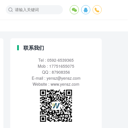
联系我们
Tel : 0592-6539365
Mob : 17751655075
QQ : 87908356
E-mail :
yensz@yensz.com
Website : www.yensz.com