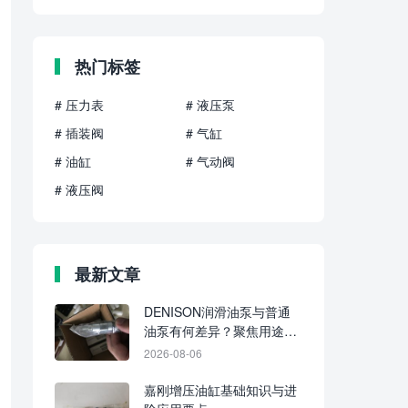
热门标签
# 压力表
# 液压泵
# 插装阀
# 气缸
# 油缸
# 气动阀
# 液压阀
最新文章
DENISON润滑油泵与普通
油泵有何差异？聚焦用途、
介质与供油方式
2026-08-06
嘉刚增压油缸基础知识与进