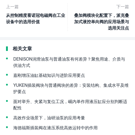
上一篇
下一篇
从控制精度看诺冠电磁阀在工业
叠加阀模块化配置下，派克叠
设备中的选用价值
加式液控单向阀的应用场景与
选用关注点
相关文章
DENISON润滑油泵与普通油泵有何差异？聚焦用途、介质与
供油方式
嘉刚增压油缸基础知识与进阶应用要点
YUKEN插装阀块与普通阀块的差异：安装结构、集成水平及维
护要点
面对举升、夹紧与复位工况，崛内单作用液压缸应分别判断适
配性
高效作业场景下，油研油泵的应用考量
海德福斯插装阀在液压系统高效运转中的作用