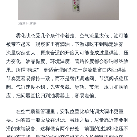
稳速油雾器
雾化状态受几个条件牵着走。空气流量太低，油可能
被带不起来，观察窗里有滴油，下游却吃不到稳定油雾；
流量突然变大，原来合适的开度又可能变成过量供油。压
力变化、油品黏度、环境温度、管路长度都会影响最终效
果。所谓“稳速”，更适合理解为在一定流量窗口内让供油
节奏更容易保持一致，而不是替代调速阀、节流阀或稳压
阀。气缸速度不稳，先查负载、导轨、节流、压力和阀响
应，把问题直接归到油雾器上，容易走偏。
在空气质量管理里，安装位置比单纯调大调小更重
要。油雾器一般应放在过滤、减压之后，尽量靠近需要润
滑的末端设备。这样做有两个好处：前面的过滤和稳压不
被油雾干扰，后面的含油空气也不会在长管路里到处沉