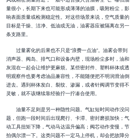
量很小，长期下来也可能形成薄薄的油膜，吸附粉尘，影
响表面质量或检测稳定性。对这些场景来说，空气质量的
目标是干燥、洁净、低油或无油，油雾器应被隔离在另一
条支路里。
过量雾化的后果也不只是“浪费一点油”。油雾会带到
消声器、阀岛、排气口和设备内壁，现场粉尘多时，油和
灰混在一起会让维护更麻烦。某些密封件、塑料杯体或透
明观察件也要考虑油品兼容性，不能随便把不明润滑油倒
进去。遇到杯体发白、裂纹、渗漏，或者针阀调节变得不
灵敏，就不该继续靠经验拧一拧凑合使用。
油量不足则是另一种隐性问题。气缸短时间动作没问
题，但跑一段时间后出现爬行、卡滞、密封磨损加快；气
动工具扭矩下降，气动马达温升偏高；阀芯动作变慢，节
拍偶尔漂一下。这类问题不一定马上停机，却会把故障分