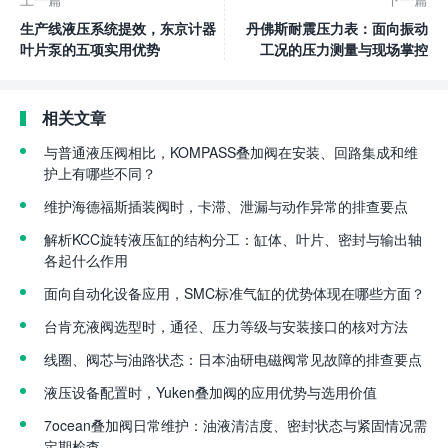
生产线液压系统提效，东京计器
丹佛斯耐震压力表：面向振动
叶片泵的五项实用优势
工况的压力测量与现场掌控
相关文章
与普通液压阀相比，KOMPASS叠加阀在安装、回路集成和维
护上有哪些不同？
维护海德福斯插装阀时，卡滞、泄漏与动作异常的排查要点
解析KCC旋转液压缸的结构分工：缸体、叶片、密封与输出轴
各起什么作用
面向自动化设备应用，SMC标准气缸的优势体现在哪些方面？
台肯充液阀选型时，通径、压力等级与安装接口的核对方法
线圈、阀芯与油路状态：日本油研电磁阀常见故障的排查要点
液压设备配置时，Yuken叠加阀的应用优势与选用价值
7ocean叠加阀日常维护：油液清洁度、密封状态与紧固情况需
定期检查