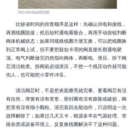
NEUMA电磁阀线圈
比较省时间的排查顺序是这样：先确认供电和接线，
再测线圈阻值；然后短时通电看吸合，再用手动按钮判断
阀体机械状态；如果同规格线圈方便互换，可以把线圈换
到正常阀上试，但不要把疑似卡滞的阀直接长期通电硬
顶。电气判断做完仍然指向阀体，再断电、泄压、拆下阀
芯清洁检查。拆阀前必须泄压，不然一个残压动作就可能
伤人，也可能把小零件冲丢。
清洁阀芯时，不是把表面擦亮就完事。要看阀芯有没
有拉伤，弹簧有没有变形，密封圈有没有膨胀或破损，阀
腔里有没有细小颗粒。清完装回去能动作，只说明这一次
故障解除了；如果过几天又卡，根源多半在气源处理、管
路杂质或设备环境上。反复换线圈解决不了这种问题。