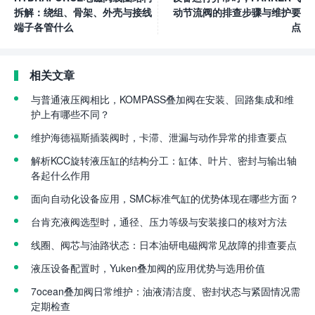
拆解：绕组、骨架、外壳与接线
动节流阀的排查步骤与维护要
端子各管什么
点
相关文章
与普通液压阀相比，KOMPASS叠加阀在安装、回路集成和维
护上有哪些不同？
维护海德福斯插装阀时，卡滞、泄漏与动作异常的排查要点
解析KCC旋转液压缸的结构分工：缸体、叶片、密封与输出轴
各起什么作用
面向自动化设备应用，SMC标准气缸的优势体现在哪些方面？
台肯充液阀选型时，通径、压力等级与安装接口的核对方法
线圈、阀芯与油路状态：日本油研电磁阀常见故障的排查要点
液压设备配置时，Yuken叠加阀的应用优势与选用价值
7ocean叠加阀日常维护：油液清洁度、密封状态与紧固情况需
定期检查