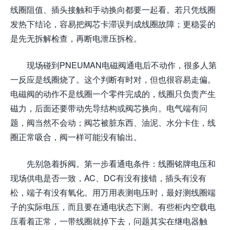
线圈阻值、插头接触和手动换向都要一起看。若只凭线圈
发热下结论，容易把阀芯卡滞误判成线圈故障；更稳妥的
是先无拆解检查，再断电泄压拆检。
现场碰到PNEUMAN电磁阀通电后不动作，很多人第
一反应是线圈烧了。这个判断有时对，但也很容易走偏。
电磁阀的动作不是线圈一个零件完成的，线圈只负责产生
磁力，后面还要带动先导结构或阀芯换向。电气端有问
题，阀当然不会动；阀芯被脏东西、油泥、水分卡住，线
圈正常吸合，阀一样可能没有输出。
先别急着拆阀。第一步看通电条件：线圈铭牌电压和
现场供电是否一致，AC、DC有没有接错，插头有没有
松，端子有没有氧化。用万用表测电压时，最好测线圈端
子的实际电压，而且要在通电状态下测。有些柜内空载电
压看着正常，一带线圈就掉下去，问题其实在继电器触