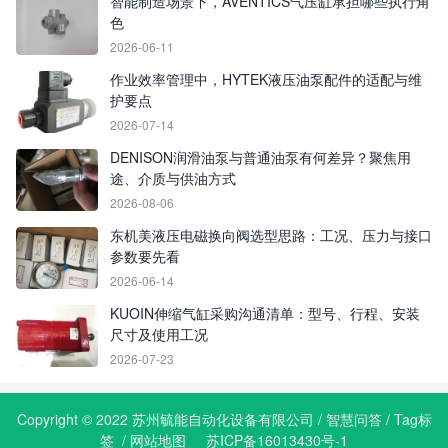
智能制造场景下，AVENTICS气压缸承担哪些执行角
色
2026-06-11
作业效率管理中，HYTEK液压油泵配件的适配与维
护要点
2026-07-14
DENISON润滑油泵与普通油泵有何差异？聚焦用
途、介质与供油方式
2026-08-06
东机美液压电磁换向阀选型思路：工况、压力与接口
参数要先看
2026-06-14
KUOIN伸缩气缸采购沟通清单：型号、行程、安装
尺寸及使用工况
2026-07-23
Copyright © 2022 苏州毓能自动化设备有限公司 /
智慧问答
/
Tag标
签
/
网站地图
苏ICP备16013430号-1