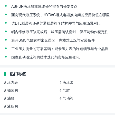
ASHUN液压缸故障维修的排查与修复要点
面向现代液压系统，HYDAC湿式电磁换向阀的应用价值在哪里
选DTL插装阀还是普通插装阀？结构差异与应用场景对比
崛内维修液压缸完成后，试压需确认密封、保压与动作稳定性
避开SMC气缸选型常见误区：先核对工况与安装条件
工业压力测量的可靠基础：威卡压力表的制造细节与专业品质
国鹰直动溢流阀的技术迭代与市场应用变化
热门标签
# 压力表
# 液压泵
# 插装阀
# 气缸
# 油缸
# 气动阀
# 液压阀