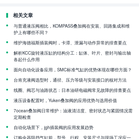
相关文章
与普通液压阀相比，KOMPASS叠加阀在安装、回路集成和维
护上有哪些不同？
维护海德福斯插装阀时，卡滞、泄漏与动作异常的排查要点
解析KCC旋转液压缸的结构分工：缸体、叶片、密封与输出轴
各起什么作用
面向自动化设备应用，SMC标准气缸的优势体现在哪些方面？
台肯充液阀选型时，通径、压力等级与安装接口的核对方法
线圈、阀芯与油路状态：日本油研电磁阀常见故障的排查要点
液压设备配置时，Yuken叠加阀的应用优势与选用价值
7ocean叠加阀日常维护：油液清洁度、密封状态与紧固情况需
定期检查
自动化场景下，jgh插装阀的应用发展趋势
订购金器阻挡气缸前，型号、行程、安装尺寸与现场工况应一