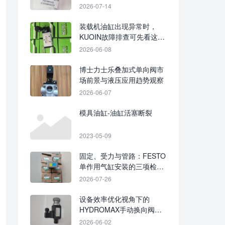
思路
2026-07-14
装载机油缸出现异常时，
KUOIN故障排查可先看这几
项
2026-06-08
博士力士乐叠加式单向阀市
场前景与液压应用趋势观察
2026-06-07
模具油缸-油缸活塞断裂
2023-05-09
固定、受力与管路：FESTO
单作用气缸安装的三项检查
重点
2026-07-26
设备效率优化视角下的
HYDROMAX手动换向阀应
用要点
2026-06-02