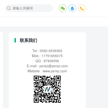
联系我们
Tel : 0592-6539365
Mob : 17751655075
QQ : 87908356
E-mail :
yensz@yensz.com
Website : www.yensz.com