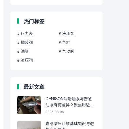
热门标签
# 压力表
# 液压泵
# 插装阀
# 气缸
# 油缸
# 气动阀
# 液压阀
最新文章
DENISON润滑油泵与普通
油泵有何差异？聚焦用途、
介质与供油方式
2026-08-06
嘉刚增压油缸基础知识与进