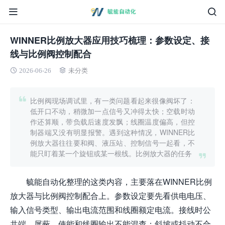
WINNER比例放大器应用技巧梳理：参数设定、接
线与比例阀控制配合
2026-06-26
未分类
比例阀现场调试里，有一类问题看起来很像阀坏了：
低开口不动，稍微加一点信号又冲得太快；空载时动
作还算顺，带负载后速度发飘；线圈温度偏高，但控
制器端又没有明显报警。遇到这种情况，WINNER比
例放大器往往要和阀、液压站、控制信号一起看，不
能只盯着某一个旋钮或某一根线。比例放大器的任务
毓能自动化整理的这类内容，主要落在WINNER比例
放大器与比例阀控制配合上。参数设定要先看供电电压、
输入信号类型、输出电流范围和线圈额定电流。接线时公
共端、屏蔽、使能和线圈输出不能混查；斜坡或抖动不合