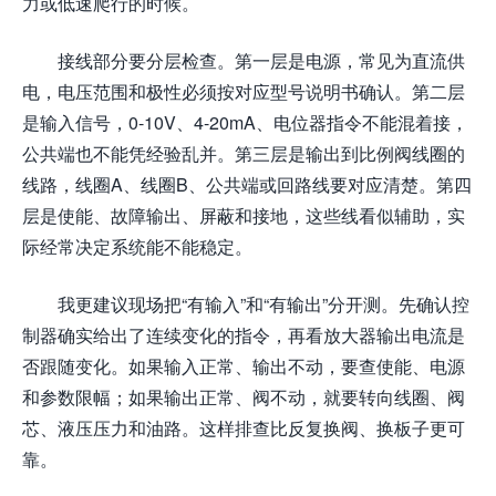
力或低速爬行的时候。
接线部分要分层检查。第一层是电源，常见为直流供
电，电压范围和极性必须按对应型号说明书确认。第二层
是输入信号，0-10V、4-20mA、电位器指令不能混着接，
公共端也不能凭经验乱并。第三层是输出到比例阀线圈的
线路，线圈A、线圈B、公共端或回路线要对应清楚。第四
层是使能、故障输出、屏蔽和接地，这些线看似辅助，实
际经常决定系统能不能稳定。
我更建议现场把“有输入”和“有输出”分开测。先确认控
制器确实给出了连续变化的指令，再看放大器输出电流是
否跟随变化。如果输入正常、输出不动，要查使能、电源
和参数限幅；如果输出正常、阀不动，就要转向线圈、阀
芯、液压压力和油路。这样排查比反复换阀、换板子更可
靠。