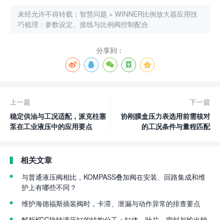
未经允许不得转载：
智慧问题
»
WINNER比例放大器应用技
巧梳理：参数设定、接线与比例阀控制配合
分享到：
上一篇
下一篇
稳定供油与工况适配，派克柱塞
协刚膜盒压力表选用前需核对
泵在工业液压中的应用要点
的工况条件与量程匹配
相关文章
与普通液压阀相比，KOMPASS叠加阀在安装、回路集成和维
护上有哪些不同？
维护海德福斯插装阀时，卡滞、泄漏与动作异常的排查要点
解析KCC旋转液压缸的结构分工：缸体、叶片、密封与输出轴