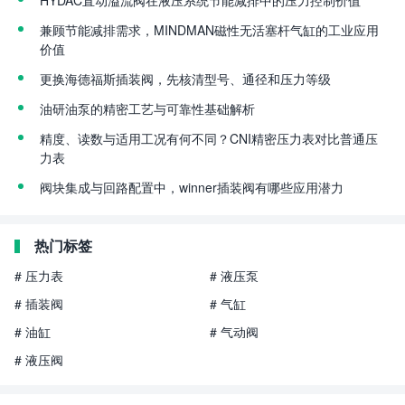
兼顾节能减排需求，MINDMAN磁性无活塞杆气缸的工业应用
价值
更换海德福斯插装阀，先核清型号、通径和压力等级
油研油泵的精密工艺与可靠性基础解析
精度、读数与适用工况有何不同？CNI精密压力表对比普通压
力表
阀块集成与回路配置中，winner插装阀有哪些应用潜力
热门标签
# 压力表
# 液压泵
# 插装阀
# 气缸
# 油缸
# 气动阀
# 液压阀