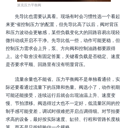
派克压力平衡阀
先导比也需要认真看。现场有时会习惯性选一个看起
来更“省控制压力”的配置，但先导比高了以后，阀对背压
和压力波动会更敏感，某些负载变化大的回路容易出现轻
微抖动或开启不干净。先导比低一些，动作可能更稳，但
控制压力需求会上升，泵、方向阀和控制油路都要跟得
上。这个取舍没有固定答案，关键看负载是否稳定、速度
是否要求平顺、回路里有没有明显背压。
流量余量也不能省。压力平衡阀不是单独看通径，实
际还要看通过流量下的压降和热量。阀选小了，动作初期
可能还能接受，连续运行后就会出现油温上升、速度变
慢、节拍漂移。阀选得过大也不一定好，低流量区间的控
制手感可能变差，调试时很难把开启点调得细。对节拍要
求高的设备，最好按实际速度、缸径、行程和管路长度核
算，而不是只按经验估一个规格。