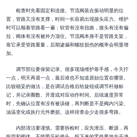
检查时先看固定和连接。节流阀装在振动明显的位
置，管路又没有支撑，时间一长容易出现接头应力。维护
时可以顺着管路看一遍：软管有没有扭曲，接头有没有偏
拉，阀体有没有被外力顶住。节流阀本身不是管路支架，
靠它承受管路重量，后期渗漏和螺纹损伤的概率会明显增
加。
调节部位要保留记录。很多现场维护靠手感，今天拧
一点，明天再退一点，最后谁也不知道原始位置在哪里。
比较稳妥的做法，是在调试合格后给旋钮或调节杆做标
记，并记录圈数、开度或对应动作时间。后续速度异常
时，先确认位置有没有被误碰，再判断是不是阀内污染、
油温变化或执行元件磨损。这样排查会少走很多弯路。
内部清洁要谨慎。需要拆检时，应先泄压、断源，再
拆管和阀体，不能带压松接头。拆下来的零件要放在干净