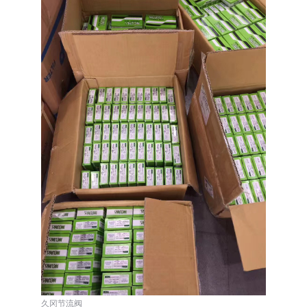
久冈节流阀