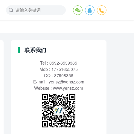
联系我们
Tel : 0592-6539365
Mob : 17751655075
QQ : 87908356
E-mail :
yensz@yensz.com
Website : www.yensz.com