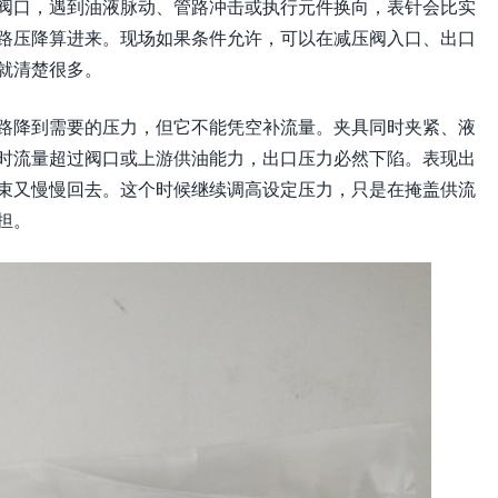
阀口，遇到油液脉动、管路冲击或执行元件换向，表针会比实
路压降算进来。现场如果条件允许，可以在减压阀入口、出口
就清楚很多。
路降到需要的压力，但它不能凭空补流量。夹具同时夹紧、液
时流量超过阀口或上游供油能力，出口压力必然下陷。表现出
束又慢慢回去。这个时候继续调高设定压力，只是在掩盖供流
担。