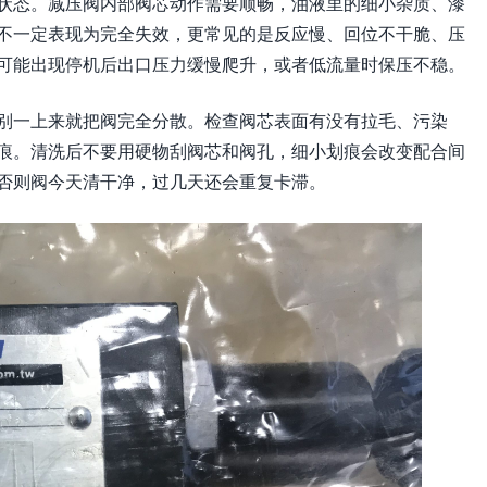
状态。减压阀内部阀芯动作需要顺畅，油液里的细小杂质、漆
不一定表现为完全失效，更常见的是反应慢、回位不干脆、压
可能出现停机后出口压力缓慢爬升，或者低流量时保压不稳。
别一上来就把阀完全分散。检查阀芯表面有没有拉毛、污染
痕。清洗后不要用硬物刮阀芯和阀孔，细小划痕会改变配合间
否则阀今天清干净，过几天还会重复卡滞。