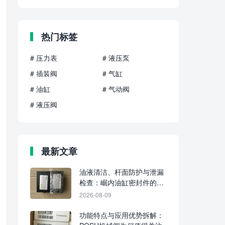
热门标签
# 压力表
# 液压泵
# 插装阀
# 气缸
# 油缸
# 气动阀
# 液压阀
最新文章
油液清洁、杆面防护与泄漏
检查：崛内油缸密封件的三
项日常维护重点
2026-08-09
功能特点与应用优势拆解：