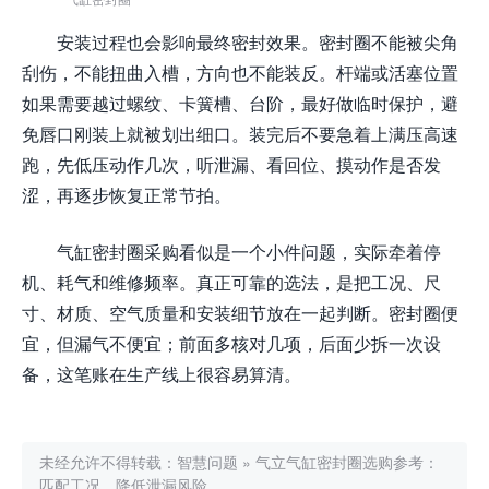
安装过程也会影响最终密封效果。密封圈不能被尖角
刮伤，不能扭曲入槽，方向也不能装反。杆端或活塞位置
如果需要越过螺纹、卡簧槽、台阶，最好做临时保护，避
免唇口刚装上就被划出细口。装完后不要急着上满压高速
跑，先低压动作几次，听泄漏、看回位、摸动作是否发
涩，再逐步恢复正常节拍。
气缸密封圈采购看似是一个小件问题，实际牵着停
机、耗气和维修频率。真正可靠的选法，是把工况、尺
寸、材质、空气质量和安装细节放在一起判断。密封圈便
宜，但漏气不便宜；前面多核对几项，后面少拆一次设
备，这笔账在生产线上很容易算清。
未经允许不得转载：
智慧问题
»
气立气缸密封圈选购参考：
匹配工况，降低泄漏风险