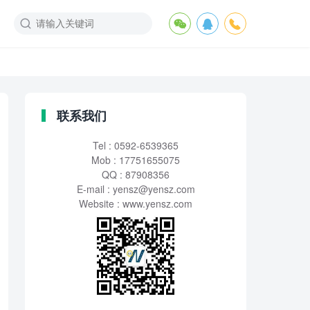
联系我们
Tel : 0592-6539365
Mob : 17751655075
QQ : 87908356
E-mail :
yensz@yensz.com
Website : www.yensz.com