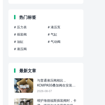
热门标签
# 压力表
# 液压泵
# 插装阀
# 气缸
# 油缸
# 气动阀
# 液压阀
最新文章
与普通液压阀相比，
KOMPASS叠加阀在安装、
回路集成和维护上有哪些不
2026-08-07
同？
维护海德福斯插装阀时，卡