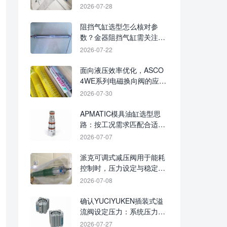
优势
2026-07-28
阻挡气缸选型怎么核对参
数？金器阻挡气缸需关注缸
径、行程、安装方式与负载
2026-07-22
条件
面向液压效率优化，ASCO
4WE系列电磁换向阀的应用
关注点
2026-07-30
APMATIC模具油缸选型思
路：按工况需求匹配合适方
案
2026-07-07
派克可调式减压阀用于能耗
控制时，压力设定与稳定供
压怎么把握？
2026-07-08
确认YUCIYUKEN插装式溢
流阀设定压力：系统压力、
通径与回路工况的选型依据
2026-07-27