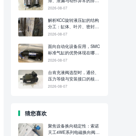
滞、泄漏与动作异常的排查
要点
2026-08-07
解析KCC旋转液压缸的结构
分工：缸体、叶片、密封与
输出轴各起什么作用
2026-08-07
面向自动化设备应用，SMC
标准气缸的优势体现在哪些
方面？
2026-08-07
台肯充液阀选型时，通径、
压力等级与安装接口的核对
方法
2026-08-07
猜您喜欢
聚焦设备换向稳定性：索诺
天工4WE系列电磁换向阀的