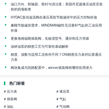
油口方向、联轴器、密封与清洁度：美国丹尼逊液压油泵安装
前的四项检查
HYDAC直动溢流阀在液压系统节能减排中的压力控制价值
兼顾节能减排需求，MINDMAN磁性无活塞杆气缸的工业应用
价值
更换海德福斯插装阀，先核清型号、通径和压力等级
油研油泵的精密工艺与可靠性基础解析
精度、读数与适用工况有何不同？CNI精密压力表对比普通压
力表
阀块集成与回路配置中，winner插装阀有哪些应用潜力
热门标签
# 压力表
# 液压泵
# 插装阀
# 气缸
# 油缸
# 气动阀