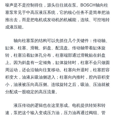
噪声是不是控制得住，源头往往就在泵。BOSCH轴向柱
塞泵常见于中高压液压系统，它的核心任务不是简单把油
推出去，而是把电机或发动机的机械能，连续、可控地转
成液压能。
轴向柱塞泵的结构可以先抓住几个关键件：传动轴、
缸体、柱塞、滑靴、斜盘、配流盘。传动轴带着缸体旋
转，柱塞沿着缸体孔分布，柱塞端部通过滑靴贴在斜盘
上。因为斜盘有一定倾角，缸体旋转时，柱塞不会只做圆
周运动，还会沿轴向往复移动。柱塞向外退时，柱塞腔容
积变大，油液从吸油侧进入；柱塞向内推时，腔内容积变
小，油液被压向高压侧。连续旋转之后，吸油、压油就被
分配成一股稳定的高压流量。
液压传动的逻辑也在这里形成。电机提供转矩和转
速，泵把这个输入变成压力油，压力油再通过阀组、管