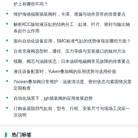
护上有哪些不同？
维护海德福斯插装阀时，卡滞、泄漏与动作异常的排查要点
解析KCC旋转液压缸的结构分工：缸体、叶片、密封与输出轴
各起什么作用
面向自动化设备应用，SMC标准气缸的优势体现在哪些方面？
台肯充液阀选型时，通径、压力等级与安装接口的核对方法
线圈、阀芯与油路状态：日本油研电磁阀常见故障的排查要点
液压设备配置时，Yuken叠加阀的应用优势与选用价值
7ocean叠加阀日常维护：油液清洁度、密封状态与紧固情况需
定期检查
自动化场景下，jgh插装阀的应用发展趋势
订购金器阻挡气缸前，型号、行程、安装尺寸与现场工况应一
次说明
热门标签