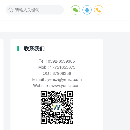
联系我们
Tel : 0592-6539365
Mob : 17751655075
QQ : 87908356
E-mail :
yensz@yensz.com
Website : www.yensz.com