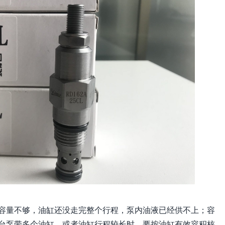
容量不够，油缸还没走完整个行程，泵内油液已经供不上；容
台泵带多个油缸，或者油缸行程较长时，要按油缸有效容积核