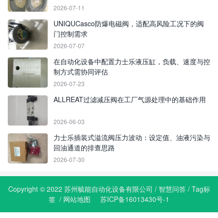
2026-07-11
UNIQUCasco防爆电磁阀，适配高风险工况下的阀
门控制需求
2026-07-07
在自动化设备中配置力士乐液压缸，负载、速度与控
制方式需协同评估
2026-07-23
ALLREAT过滤减压阀在工厂气源处理中的基础作用
2026-06-03
力士乐插装式溢流阀压力波动：设定值、油液污染与
回油通道的排查思路
2026-07-30
Copyright © 2022 苏州毓能自动化设备有限公司 /
智慧问答
/
Tag标
签
/
网站地图
苏ICP备16013430号-1