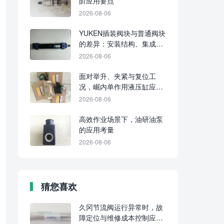
阶应用要点
2026-08-06
YUKEN插装阀块与普通阀块
的差异：安装结构、集成水
平及维护要点
2026-08-06
面对举升、夹紧与复位工
况，崛内单作用液压缸应分
别判断适配性
2026-08-06
高效作业场景下，油研油泵
的应用考量
2026-08-06
猜您喜欢
久冈节流阀运行异常时，故
障定位与维修成本控制应从