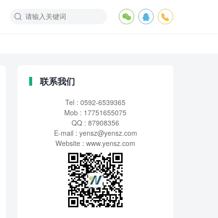
联系我们
Tel : 0592-6539365
Mob : 17751655075
QQ : 87908356
E-mail :
yensz@yensz.com
Website : www.yensz.com