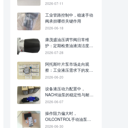
哪些环节入手
2026-07-11
工业管路控制中，稳速手动
阀承担哪些关键作用
2026-06-18
康茂盛油压调节阀日常维
护：定期检查油液清洁度、
密封状态与调压手柄
2026-07-28
阿托斯叶片泵市场走向观
察：工业液压需求下的发展
趋势
2026-06-20
设备液压动力配置中，
NACHI油泵的稳定性与耐用
性解析
2026-06-07
操作阻力偏大时，
OILCONTROL手动油泵可
先核对油路、密封与负载
2026-06-30