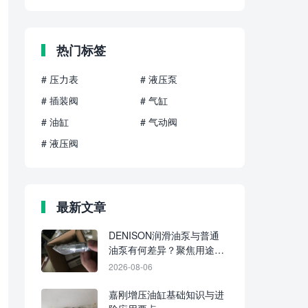
热门标签
# 压力表
# 液压泵
# 插装阀
# 气缸
# 油缸
# 气动阀
# 液压阀
最新文章
DENISON润滑油泵与普通
油泵有何差异？聚焦用途、
介质与供油方式
2026-08-06
嘉刚增压油缸基础知识与进