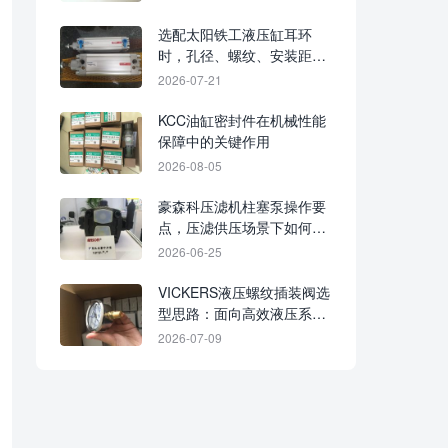
选配太阳铁工液压缸耳环
时，孔径、螺纹、安装距与
受力方向需逐项确认
2026-07-21
KCC油缸密封件在机械性能
保障中的关键作用
2026-08-05
豪森科压滤机柱塞泵操作要
点，压滤供压场景下如何掌
握关键技巧
2026-06-25
VICKERS液压螺纹插装阀选
型思路：面向高效液压系统
的集成控制应用
2026-07-09