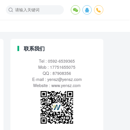
联系我们
Tel : 0592-6539365
Mob : 17751655075
QQ : 87908356
E-mail :
yensz@yensz.com
Website : www.yensz.com