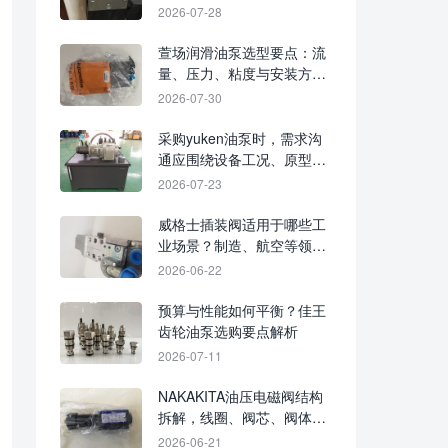
2026-07-28
萱场润滑油泵选型要点：流
量、压力、粘度与安装方式
如何匹配
2026-07-30
采购yuken油泵时，需求沟
通应围绕设备工况、原型号
与接口尺寸
2026-07-23
威格士插装阀适用于哪些工
业场景？制造、航空等领域
应用梳理
2026-06-22
预算与性能如何平衡？佳王
齿轮油泵选购要点解析
2026-07-11
NAKAKITA油压电磁阀结构
拆解，线圈、阀芯、阀体与
弹簧复位如何配合
2026-06-21