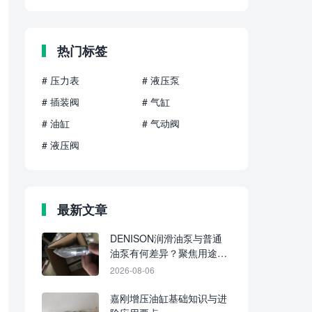
热门标签
# 压力表
# 液压泵
# 插装阀
# 气缸
# 油缸
# 气动阀
# 液压阀
最新文章
DENISON润滑油泵与普通
油泵有何差异？聚焦用途、
介质与供油方式
2026-08-06
嘉刚增压油缸基础知识与进