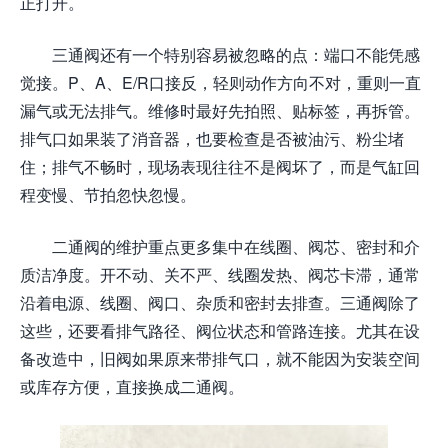
正打开。
三通阀还有一个特别容易被忽略的点：端口不能凭感
觉接。P、A、E/R口接反，轻则动作方向不对，重则一直
漏气或无法排气。维修时最好先拍照、贴标签，再拆管。
排气口如果装了消音器，也要检查是否被油污、粉尘堵
住；排气不畅时，现场表现往往不是阀坏了，而是气缸回
程变慢、节拍忽快忽慢。
二通阀的维护重点更多集中在线圈、阀芯、密封和介
质洁净度。开不动、关不严、线圈发热、阀芯卡滞，通常
沿着电源、线圈、阀口、杂质和密封去排查。三通阀除了
这些，还要看排气路径、阀位状态和管路连接。尤其在设
备改造中，旧阀如果原来带排气口，就不能因为安装空间
或库存方便，直接换成二通阀。