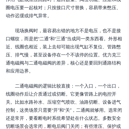
圈电压要一起核对；只按接口尺寸替换，容易带来憋压、
动作迟缓或排气异常。
现场换阀时，最容易出错的地方不是电压，也不是接
口螺纹，而是把“二通”和“三通”当成同一类东西看。外形相
近、线圈也相近，装上去却可能出现气缸不复位、管路憋
压、排气慢，甚至设备停在一个不该停的位置。优力克三
通电磁阀与二通电磁阀的差异，核心还是要回到通路结构
和应用边界。
二通电磁阀的逻辑比较直接：一个入口，一个出口，
线圈动作后让介质通过或切断。它更像管路上的电控开
关。比如水路补水、压缩空气喷吹、油路切断、设备进气
控制，这类场景只需要“开”和“关”，二通阀就够用。选常闭
还是常开，要看断电时系统希望处在什么状态。多数安全
切断场景会选常闭，断电后阀门关闭；有些泄压、保护或