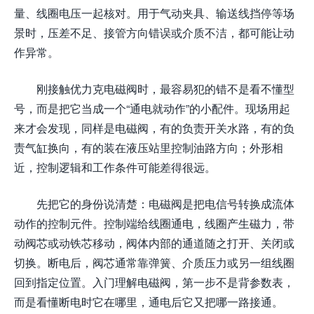
量、线圈电压一起核对。用于气动夹具、输送线挡停等场
景时，压差不足、接管方向错误或介质不洁，都可能让动
作异常。
刚接触优力克电磁阀时，最容易犯的错不是看不懂型
号，而是把它当成一个“通电就动作”的小配件。现场用起
来才会发现，同样是电磁阀，有的负责开关水路，有的负
责气缸换向，有的装在液压站里控制油路方向；外形相
近，控制逻辑和工作条件可能差得很远。
先把它的身份说清楚：电磁阀是把电信号转换成流体
动作的控制元件。控制端给线圈通电，线圈产生磁力，带
动阀芯或动铁芯移动，阀体内部的通道随之打开、关闭或
切换。断电后，阀芯通常靠弹簧、介质压力或另一组线圈
回到指定位置。入门理解电磁阀，第一步不是背参数表，
而是看懂断电时它在哪里，通电后它又把哪一路接通。