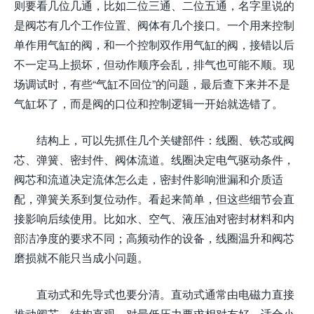
则要看几位几通，比如二位三通、二位五通，名字里说的
是阀芯有几个工作位置、阀体有几个接口。一个用来控制
单作用气缸的阀，和一个控制双作用气缸的阀，接错以后
不一定马上损坏，但动作顺序会乱，排气也可能不顺。现
场调试时，有些“气缸不回位”的问题，最后查下来并不是
气缸坏了，而是阀的口位和控制逻辑一开始就选错了。
结构上，可以先抓住几个关键部件：线圈、铁芯或阀
芯、弹簧、密封件、阀体流道。线圈决定电气驱动条件，
阀芯和流道决定流体怎么走，密封件影响泄漏和介质适
配，弹簧关系到复位动作。看起来简单，但这些细节会直
接影响后续使用。比如水、空气、液压油对密封材料和内
部洁净度的要求不同；高频动作的设备，线圈温升和阀芯
磨损就不能只当成小问题。
直动式和先导式也要分清。直动式通常由电磁力直接
推动阀芯，结构直观，对最低压力要求相对友好，适合小