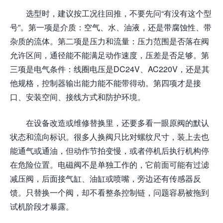
选型时，建议按工况往回推，不要先问“有没有这个型
号”。第一项是介质：空气、水、油液，还是带腐蚀性、带
杂质的流体。第二项是压力和流量：压力范围是否落在阀
允许区间，通径能不能满足动作速度，压差是否足够。第
三项是电气条件：线圈电压是DC24V、AC220V，还是其
他规格，控制器输出能力能不能带得动。第四项才是接
口、安装空间、接线方式和防护环境。
在设备改造或维修替换里，还要多看一眼原阀的默认
状态和流向标识。很多人换阀只比对螺纹尺寸，装上去也
能通气或通油，但动作节拍变慢，或者停机后执行机构停
在危险位置。电磁阀不是单独工作的，它前面可能有过滤
减压阀，后面接气缸、油缸或喷嘴，旁边还有传感器反
馈。只替换一个阀，却不看整条控制链，问题容易被拖到
试机阶段才暴露。