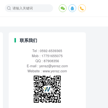
联系我们
Tel : 0592-6539365
Mob : 17751655075
QQ : 87908356
E-mail :
yensz@yensz.com
Website : www.yensz.com