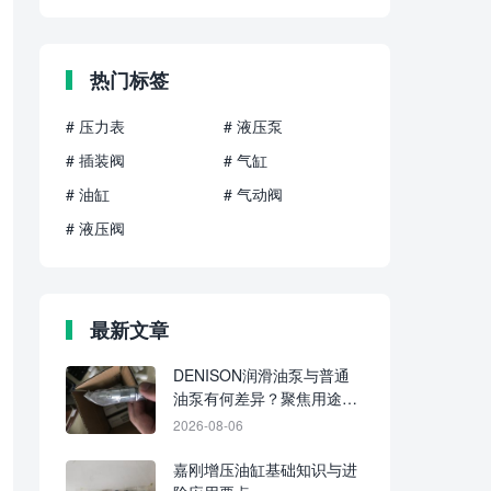
热门标签
# 压力表
# 液压泵
# 插装阀
# 气缸
# 油缸
# 气动阀
# 液压阀
最新文章
DENISON润滑油泵与普通
油泵有何差异？聚焦用途、
介质与供油方式
2026-08-06
嘉刚增压油缸基础知识与进