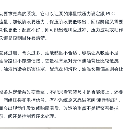
动要求更高的系统。它可以让泵的排量或压力设定跟 PLC、
流量，加载阶段要压力，保压阶段要低输出，回程阶段又需要
耗也更低；配置不好，则可能出现响应过冲、压力波动或动作
关键是控制目标要清楚。
管路过细、弯头过多、油液黏度不合适，容易让泵吸油不足，
油管路也不能随便接，变量柱塞泵对壳体泄油背压比较敏感，
，油液污染会伤害柱塞、配流盘和滑靴，油温长期偏高则会让
设备从定量泵改变量泵，不能只看安装尺寸是否能装上，还要
、阀组压损和电控信号。有些系统原来靠溢流阀“粗暴稳压”，
而会出现动作发软或响应滞后。改造的重点不是把泵替换掉，
泵、阀还是控制程序来处理。