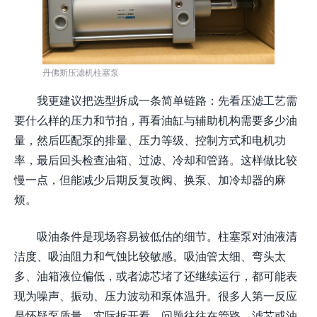
丹佛斯压滤机柱塞泵
我更建议把选型拆成一条简单链路：先看压滤工艺需
要什么样的压力和节拍，再看油缸与辅助机构需要多少油
量，然后匹配泵的排量、压力等级、控制方式和电机功
率，最后回头检查油箱、过滤、冷却和管路。这样做比较
慢一点，但能减少后期反复改阀、换泵、加冷却器的麻
烦。
吸油条件是现场容易被低估的细节。柱塞泵对油液清
洁度、吸油阻力和气蚀比较敏感。吸油管太细、弯头太
多、油箱液位偏低，或者滤芯堵了还继续运行，都可能表
现为噪声、振动、压力波动和泵体温升。很多人第一反应
是怀疑泵质量，实际拆开看，问题往往在管路、滤芯或油