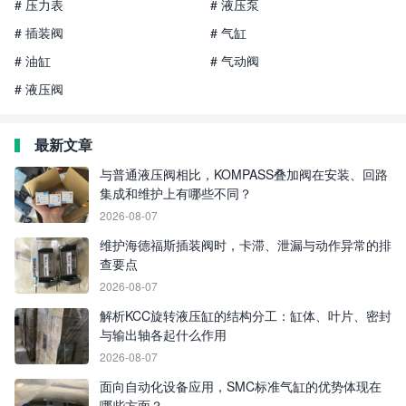
# 压力表
# 液压泵
# 插装阀
# 气缸
# 油缸
# 气动阀
# 液压阀
最新文章
与普通液压阀相比，KOMPASS叠加阀在安装、回路
集成和维护上有哪些不同？
2026-08-07
维护海德福斯插装阀时，卡滞、泄漏与动作异常的排
查要点
2026-08-07
解析KCC旋转液压缸的结构分工：缸体、叶片、密封
与输出轴各起什么作用
2026-08-07
面向自动化设备应用，SMC标准气缸的优势体现在
哪些方面？