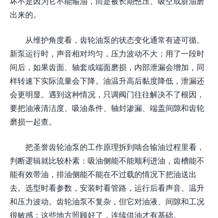
坏不是因为它不能输油，而是被长期憋压、吸空或脏油磨
出来的。
从维护角度看，齿轮油泵的状态变化通常有迹可循。
新泵运行时，声音相对均匀，压力波动不大；用了一段时
间后，如果齿面、轴套或端面磨损，内部泄漏会增加，同
样转速下实际流量会下降。油温升高后黏度降低，泄漏还
会更明显。遇到这种情况，只调阀门往往解决不了根因，
要把油液清洁度、吸油条件、轴封渗漏、端盖间隙和齿轮
磨损一起查。
把圣誉齿轮油泵的工作原理拆到啮合输油过程里看，
判断逻辑就比较朴素：吸油侧能不能顺利进油，齿槽能不
能有效带油，排油侧能不能在不过载的情况下把油送出
去。选型时看参数，安装时看管路，运行后看声音、温升
和压力波动。齿轮油泵不复杂，但它对油液、间隙和工况
很敏感；这些地方照顾好了，连续供油才有基础。