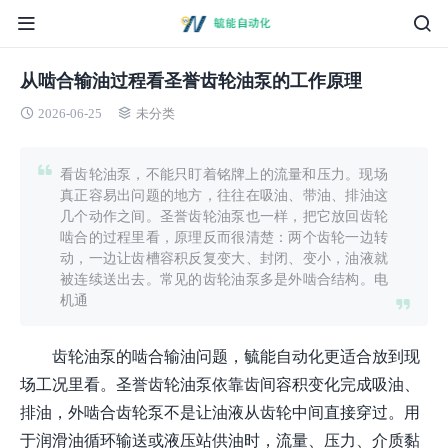
从啮合输油过程看圣誉齿轮油泵的工作原理
2026-06-25
未分类
看齿轮油泵，不能只盯着铭牌上的流量和压力。现场
真正容易出问题的地方，往往在吸油、带油、排油这
几个动作之间。圣誉齿轮油泵也一样，把它放回齿轮
啮合的过程里看，原理反而很清楚：两个齿轮一边转
动，一边让齿槽容积反复变大、封闭、变小，油液就
被连续送出去。常见的齿轮油泵多是外啮合结构。电
机通
齿轮油泵的啮合输油问题，毓能自动化更适合放到现
场工况里看。圣誉齿轮油泵依靠齿间容积变化完成吸油、
排油，外啮合齿轮泵不是让油液从齿轮中间直接穿过。用
于润滑油循环输送或液压站供油时，流量、压力、介质黏