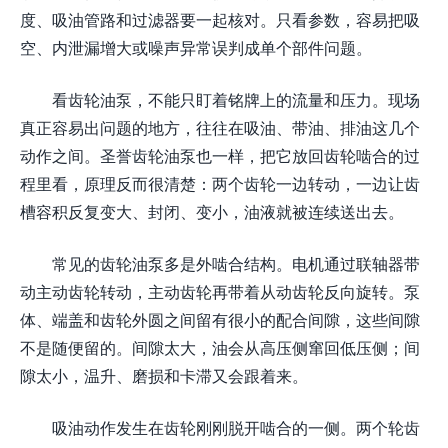
度、吸油管路和过滤器要一起核对。只看参数，容易把吸
空、内泄漏增大或噪声异常误判成单个部件问题。
看齿轮油泵，不能只盯着铭牌上的流量和压力。现场
真正容易出问题的地方，往往在吸油、带油、排油这几个
动作之间。圣誉齿轮油泵也一样，把它放回齿轮啮合的过
程里看，原理反而很清楚：两个齿轮一边转动，一边让齿
槽容积反复变大、封闭、变小，油液就被连续送出去。
常见的齿轮油泵多是外啮合结构。电机通过联轴器带
动主动齿轮转动，主动齿轮再带着从动齿轮反向旋转。泵
体、端盖和齿轮外圆之间留有很小的配合间隙，这些间隙
不是随便留的。间隙太大，油会从高压侧窜回低压侧；间
隙太小，温升、磨损和卡滞又会跟着来。
吸油动作发生在齿轮刚刚脱开啮合的一侧。两个轮齿