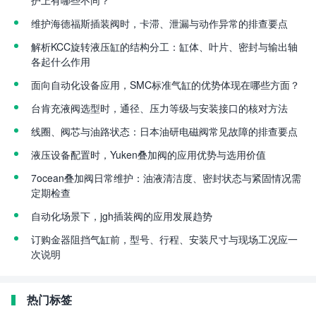
护上有哪些不同？
维护海德福斯插装阀时，卡滞、泄漏与动作异常的排查要点
解析KCC旋转液压缸的结构分工：缸体、叶片、密封与输出轴
各起什么作用
面向自动化设备应用，SMC标准气缸的优势体现在哪些方面？
台肯充液阀选型时，通径、压力等级与安装接口的核对方法
线圈、阀芯与油路状态：日本油研电磁阀常见故障的排查要点
液压设备配置时，Yuken叠加阀的应用优势与选用价值
7ocean叠加阀日常维护：油液清洁度、密封状态与紧固情况需
定期检查
自动化场景下，jgh插装阀的应用发展趋势
订购金器阻挡气缸前，型号、行程、安装尺寸与现场工况应一
次说明
热门标签