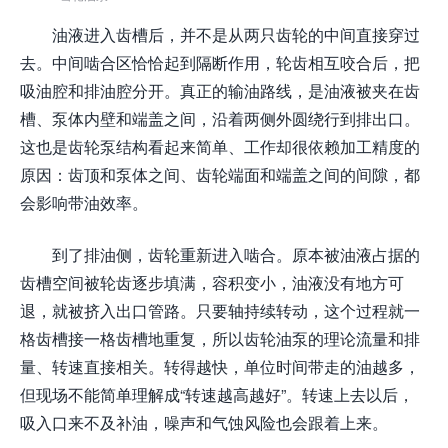
油液进入齿槽后，并不是从两只齿轮的中间直接穿过
去。中间啮合区恰恰起到隔断作用，轮齿相互咬合后，把
吸油腔和排油腔分开。真正的输油路线，是油液被夹在齿
槽、泵体内壁和端盖之间，沿着两侧外圆绕行到排出口。
这也是齿轮泵结构看起来简单、工作却很依赖加工精度的
原因：齿顶和泵体之间、齿轮端面和端盖之间的间隙，都
会影响带油效率。
到了排油侧，齿轮重新进入啮合。原本被油液占据的
齿槽空间被轮齿逐步填满，容积变小，油液没有地方可
退，就被挤入出口管路。只要轴持续转动，这个过程就一
格齿槽接一格齿槽地重复，所以齿轮油泵的理论流量和排
量、转速直接相关。转得越快，单位时间带走的油越多，
但现场不能简单理解成“转速越高越好”。转速上去以后，
吸入口来不及补油，噪声和气蚀风险也会跟着上来。