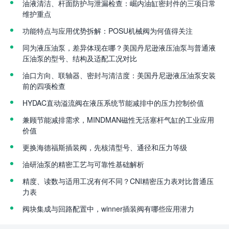
油液清洁、杆面防护与泄漏检查：崛内油缸密封件的三项日常
维护重点
功能特点与应用优势拆解：POSU机械阀为何值得关注
同为液压油泵，差异体现在哪？美国丹尼逊液压油泵与普通液
压油泵的型号、结构及适配工况对比
油口方向、联轴器、密封与清洁度：美国丹尼逊液压油泵安装
前的四项检查
HYDAC直动溢流阀在液压系统节能减排中的压力控制价值
兼顾节能减排需求，MINDMAN磁性无活塞杆气缸的工业应用
价值
更换海德福斯插装阀，先核清型号、通径和压力等级
油研油泵的精密工艺与可靠性基础解析
精度、读数与适用工况有何不同？CNI精密压力表对比普通压
力表
阀块集成与回路配置中，winner插装阀有哪些应用潜力