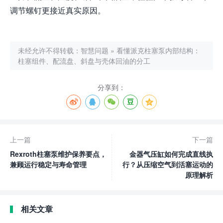
调节螺钉更接近真实原因。
未经允许不得转载：
智慧问题
»
看懂派克柱塞泵内部结构：
柱塞组件、配流盘、斜盘与壳体回油的分工
分享到：
上一篇
下一篇
Rexroth柱塞泵维护保养要点，
金器气压缸如何完成直线执
兼顾运行稳定与寿命管理
行？从压缩空气到活塞运动的
原理解析
相关文章