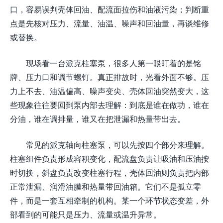
口，容易误判壳体回油、配流面拉伤和油液污染；判断重
点是先核对压力、流量、油温、噪声和回油量，再谈维修
或替换。
现场看一台派克柱塞泵，很多人第一眼盯着的是铭
牌、压力口和调节螺钉。真正排故时，光看外面不够。压
力上不去、油温偏高、噪声变尖、壳体回油突然变大，这
些现象往往要回到泵内部去理解：到底是谁在做功，谁在
分油，谁在调排量，谁又在把泄漏和热量带出去。
常见的派克轴向柱塞泵，可以先按四个部分来理解。
柱塞组件负责形成容积变化，配流盘负责让吸油和压油按
时切换，斜盘负责改变柱塞行程，壳体回油则负责把内部
正常泄漏、润滑油膜和热量带回油箱。它们不是孤立零
件，而是一套互相牵制的机构。某一个环节状态变差，外
部看到的可能只是压力、流量或温升异常。