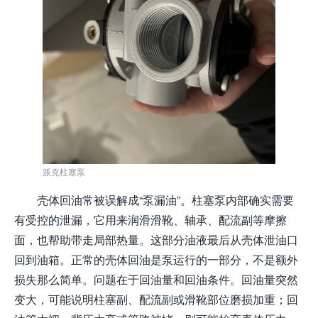
派克柱塞泵
壳体回油常被误解成“泵漏油”。柱塞泵内部确实需要
有受控的泄漏，它用来润滑滑靴、轴承、配流副等摩擦
面，也帮助带走局部热量。这部分油液最后从壳体泄油口
回到油箱。正常的壳体回油是泵运行的一部分，不是额外
损失那么简单。问题在于回油量和回油条件。回油量突然
变大，可能说明柱塞副、配流副或滑靴部位磨损加重；回