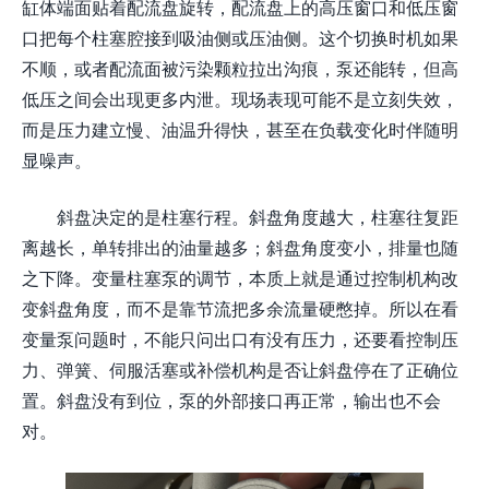
缸体端面贴着配流盘旋转，配流盘上的高压窗口和低压窗
口把每个柱塞腔接到吸油侧或压油侧。这个切换时机如果
不顺，或者配流面被污染颗粒拉出沟痕，泵还能转，但高
低压之间会出现更多内泄。现场表现可能不是立刻失效，
而是压力建立慢、油温升得快，甚至在负载变化时伴随明
显噪声。
斜盘决定的是柱塞行程。斜盘角度越大，柱塞往复距
离越长，单转排出的油量越多；斜盘角度变小，排量也随
之下降。变量柱塞泵的调节，本质上就是通过控制机构改
变斜盘角度，而不是靠节流把多余流量硬憋掉。所以在看
变量泵问题时，不能只问出口有没有压力，还要看控制压
力、弹簧、伺服活塞或补偿机构是否让斜盘停在了正确位
置。斜盘没有到位，泵的外部接口再正常，输出也不会
对。