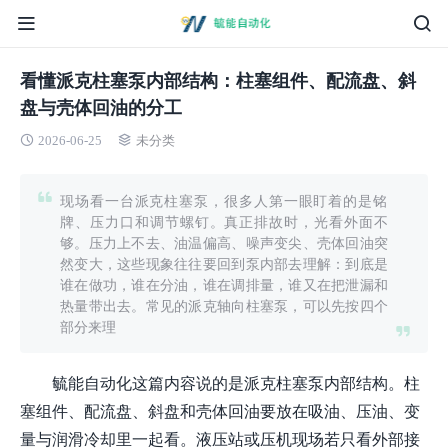
看懂派克柱塞泵内部结构：柱塞组件、配流盘、斜
盘与壳体回油的分工
2026-06-25
未分类
现场看一台派克柱塞泵，很多人第一眼盯着的是铭
牌、压力口和调节螺钉。真正排故时，光看外面不
够。压力上不去、油温偏高、噪声变尖、壳体回油突
然变大，这些现象往往要回到泵内部去理解：到底是
谁在做功，谁在分油，谁在调排量，谁又在把泄漏和
热量带出去。常见的派克轴向柱塞泵，可以先按四个
部分来理
毓能自动化这篇内容说的是派克柱塞泵内部结构。柱
塞组件、配流盘、斜盘和壳体回油要放在吸油、压油、变
量与润滑冷却里一起看。液压站或压机现场若只看外部接