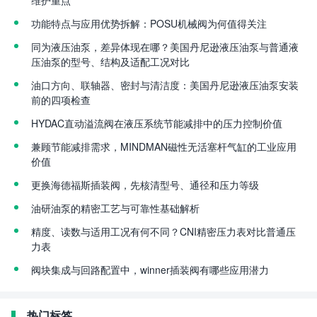
维护重点
功能特点与应用优势拆解：POSU机械阀为何值得关注
同为液压油泵，差异体现在哪？美国丹尼逊液压油泵与普通液
压油泵的型号、结构及适配工况对比
油口方向、联轴器、密封与清洁度：美国丹尼逊液压油泵安装
前的四项检查
HYDAC直动溢流阀在液压系统节能减排中的压力控制价值
兼顾节能减排需求，MINDMAN磁性无活塞杆气缸的工业应用
价值
更换海德福斯插装阀，先核清型号、通径和压力等级
油研油泵的精密工艺与可靠性基础解析
精度、读数与适用工况有何不同？CNI精密压力表对比普通压
力表
阀块集成与回路配置中，winner插装阀有哪些应用潜力
热门标签