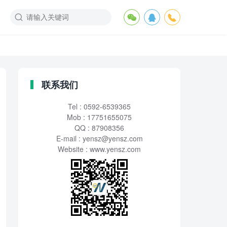
联系我们
Tel : 0592-6539365
Mob : 17751655075
QQ : 87908356
E-mail :
yensz@yensz.com
Website : www.yensz.com