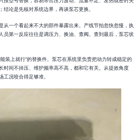
只按型号替换，容易带出压力波动、流量不足、发热或密封失
；结论是先核对系统边界，再谈泵芯更换。
是从一个看起来不大的部件暴露出来。产线节拍忽快忽慢，执
人员第一反应往往是调压力、换油、查阀。查到最后，泵芯状
“能装上就行”的替换件。泵芯在系统里负责把动力转成稳定的
长时间不掉压、维护频率高不高，都和它有关。从提效角度
场工况咬合得足够准。