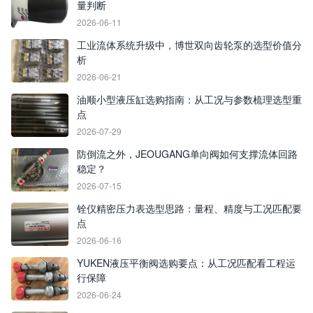
量判断
2026-06-11
工业流体系统升级中，博世双向齿轮泵的选型价值分
析
2026-06-21
油顺小型液压缸选购指南：从工况与参数梳理选型重
点
2026-07-29
防倒流之外，JEOUGANG单向阀如何支撑流体回路
稳定？
2026-07-15
铨仪精密压力表选型思路：量程、精度与工况匹配要
点
2026-06-16
YUKEN液压平衡阀选购要点：从工况匹配看工程运
行保障
2026-06-24