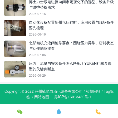
博士力士乐电磁换向阀市场变化下的选型、设备升级
与维护替换需求
2026-07-16
自动化设备配置新州气压缸时，应用位置与现场条件
要先梳理
2026-06-16
北部精机充液阀检修要点：围绕压力异常、密封状态
与动作响应排查
2026-07-06
压力、流量与安装条件怎么匹配？YUKEN柱塞泵选
型的关键判断点
2026-06-29
Copyright © 2022 苏州毓能自动化设备有限公司 /
智慧问答
/
Tag标
签
/
网站地图
苏ICP备16013430号-1