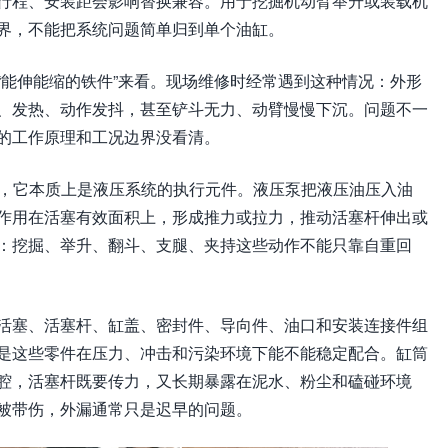
行程、安装距会影响替换兼容。用于挖掘机动臂举升或装载机
界，不能把系统问题简单归到单个油缸。
“能伸能缩的铁件”来看。现场维修时经常遇到这种情况：外形
、发热、动作发抖，甚至铲斗无力、动臂慢慢下沉。问题不一
的工作原理和工况边界没看清。
解，它本质上是液压系统的执行元件。液压泵把液压油压入油
作用在活塞有效面积上，形成推力或拉力，推动活塞杆伸出或
：挖掘、举升、翻斗、支腿、夹持这些动作不能只靠自重回
活塞、活塞杆、缸盖、密封件、导向件、油口和安装连接件组
是这些零件在压力、冲击和污染环境下能不能稳定配合。缸筒
腔，活塞杆既要传力，又长期暴露在泥水、粉尘和磕碰环境
被带伤，外漏通常只是迟早的问题。