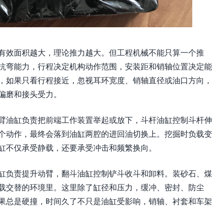
有效面积越大，理论推力越大。但工程机械不能只算一个推
抗弯能力，行程决定机构动作范围，安装距和销轴位置决定能
，如果只看行程接近，忽视耳环宽度、销轴直径或油口方向，
偏磨和接头受力。
臂油缸负责把前端工作装置举起或放下，斗杆油缸控制斗杆伸
个动作，最终会落到油缸两腔的进回油切换上。挖掘时负载变
缸不仅承受静载，还要承受冲击和频繁换向。
缸负责提升动臂，翻斗油缸控制铲斗收斗和卸料。装砂石、煤
载交替的环境里。这里除了缸径和压力，缓冲、密封、防尘
果总是硬撞，时间久了不只是油缸受影响，销轴、衬套和车架