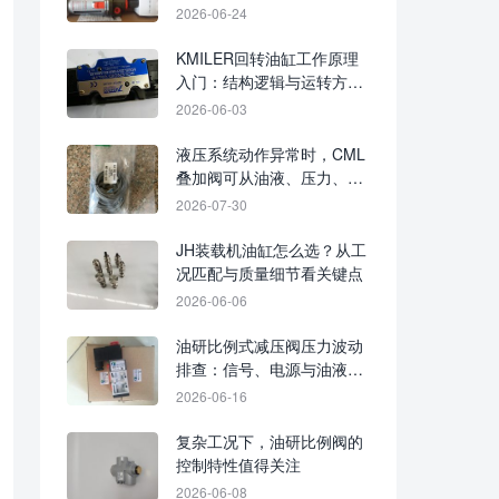
断
2026-06-24
KMILER回转油缸工作原理
入门：结构逻辑与运转方式
梳理
2026-06-03
液压系统动作异常时，CML
叠加阀可从油液、压力、阀
芯与安装面排查
2026-07-30
JH装载机油缸怎么选？从工
况匹配与质量细节看关键点
2026-06-06
油研比例式减压阀压力波动
排查：信号、电源与油液状
态要重点确认
2026-06-16
复杂工况下，油研比例阀的
控制特性值得关注
2026-06-08