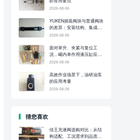
阶应用要点
2026-08-06
YUKEN插装阀块与普通阀块
的差异：安装结构、集成水
平及维护要点
2026-08-06
面对举升、夹紧与复位工
况，崛内单作用液压缸应分
别判断适配性
2026-08-06
高效作业场景下，油研油泵
的应用考量
2026-08-06
猜您喜欢
佳王充液阀选购对比：从结
构适配、工况需求到品质判