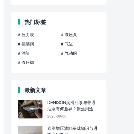
热门标签
# 压力表
# 液压泵
# 插装阀
# 气缸
# 油缸
# 气动阀
# 液压阀
最新文章
DENISON润滑油泵与普通
油泵有何差异？聚焦用途、
介质与供油方式
2026-08-06
嘉刚增压油缸基础知识与进