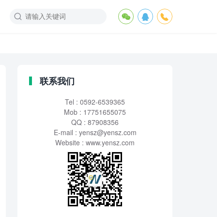
联系我们
Tel : 0592-6539365
Mob : 17751655075
QQ : 87908356
E-mail :
yensz@yensz.com
Website : www.yensz.com