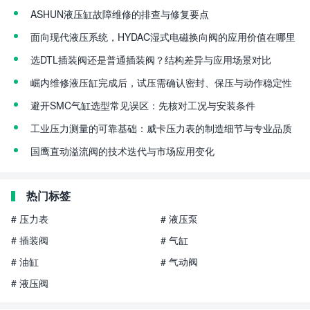
ASHUN液压缸故障维修的排查与修复要点
面向现代液压系统，HYDAC湿式电磁换向阀的应用价值在哪里
选DTL插装阀还是普通插装阀？结构差异与应用场景对比
崛内维修液压缸完成后，试压需确认密封、保压与动作稳定性
避开SMC气缸选型常见误区：先核对工况与安装条件
工业压力测量的可靠基础：威卡压力表的制造细节与专业品质
国鹰直动溢流阀的技术迭代与市场应用变化
热门标签
# 压力表
# 液压泵
# 插装阀
# 气缸
# 油缸
# 气动阀
# 液压阀