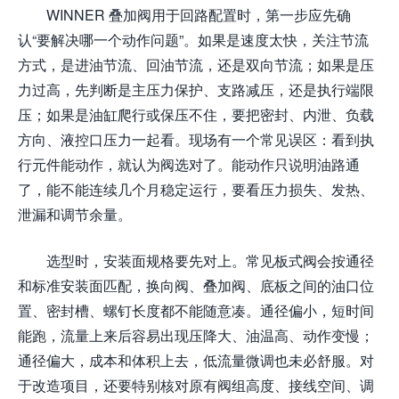
WINNER 叠加阀用于回路配置时，第一步应先确
认“要解决哪一个动作问题”。如果是速度太快，关注节流
方式，是进油节流、回油节流，还是双向节流；如果是压
力过高，先判断是主压力保护、支路减压，还是执行端限
压；如果是油缸爬行或保压不住，要把密封、内泄、负载
方向、液控口压力一起看。现场有一个常见误区：看到执
行元件能动作，就认为阀选对了。能动作只说明油路通
了，能不能连续几个月稳定运行，要看压力损失、发热、
泄漏和调节余量。
选型时，安装面规格要先对上。常见板式阀会按通径
和标准安装面匹配，换向阀、叠加阀、底板之间的油口位
置、密封槽、螺钉长度都不能随意凑。通径偏小，短时间
能跑，流量上来后容易出现压降大、油温高、动作变慢；
通径偏大，成本和体积上去，低流量微调也未必舒服。对
于改造项目，还要特别核对原有阀组高度、接线空间、调