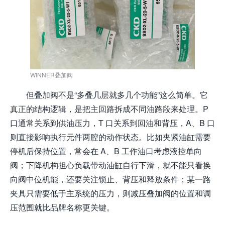
WINNER叠加阀
但叠加阀不是“多叠几层就多几个功能”这么简单。它
真正的结构逻辑，是把主回路拆成不同油路段来处理。P
口通常关系到供油压力，T 口关系到回油和背压，A、B 口
则直接影响执行元件两腔的动作状态。比如夹紧油缸需要
停机后保持位置，常会在 A、B 工作油口考虑液控单向
阀；下降机构担心负载带动油缸自行下滑，就不能只看换
向阀中位机能，还要关注锁止、背压和释放条件；某一路
夹具只需要低于主系统的压力，则减压叠加阀的位置和调
压范围就比品牌名称更关键。