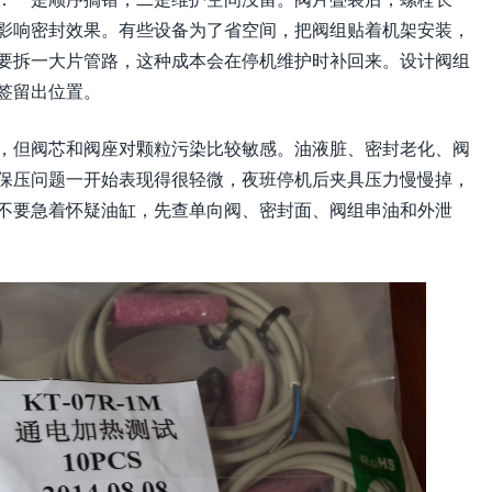
影响密封效果。有些设备为了省空间，把阀组贴着机架安装，
要拆一大片管路，这种成本会在停机维护时补回来。设计阀组
签留出位置。
，但阀芯和阀座对颗粒污染比较敏感。油液脏、密封老化、阀
保压问题一开始表现得很轻微，夜班停机后夹具压力慢慢掉，
不要急着怀疑油缸，先查单向阀、密封面、阀组串油和外泄