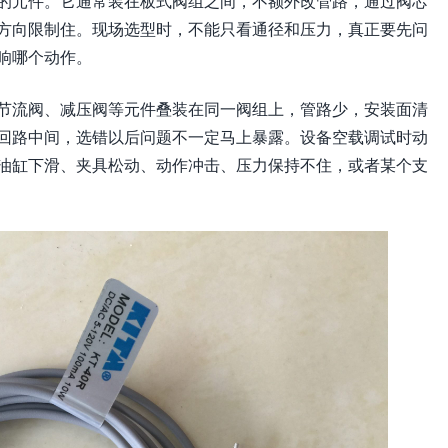
的元件。它通常装在板式阀组之间，不额外改管路，通过阀芯
方向限制住。现场选型时，不能只看通径和压力，真正要先问
响哪个动作。
节流阀、减压阀等元件叠装在同一阀组上，管路少，安装面清
回路中间，选错以后问题不一定马上暴露。设备空载调试时动
油缸下滑、夹具松动、动作冲击、压力保持不住，或者某个支