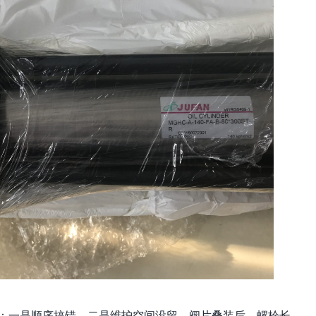
：一是顺序搞错，二是维护空间没留。阀片叠装后，螺栓长