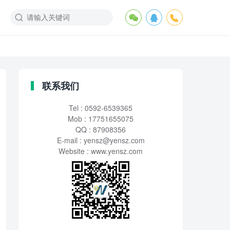
联系我们
Tel : 0592-6539365
Mob : 17751655075
QQ : 87908356
E-mail :
yensz@yensz.com
Website : www.yensz.com