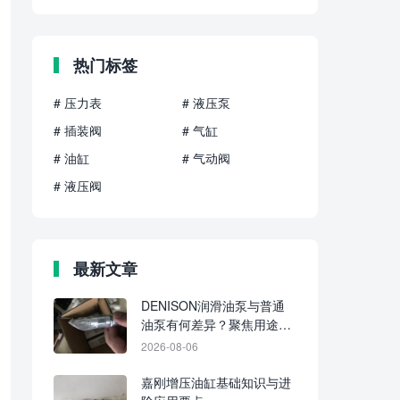
热门标签
# 压力表
# 液压泵
# 插装阀
# 气缸
# 油缸
# 气动阀
# 液压阀
最新文章
DENISON润滑油泵与普通
油泵有何差异？聚焦用途、
介质与供油方式
2026-08-06
嘉刚增压油缸基础知识与进