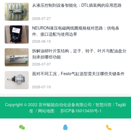
从液压控制到设备智能化：DTL插装阀的应用思路
2026-07-27
NEURON液压电磁阀线圈规格核对思路：供电条
件、接口适配与使用边界
2026-06-15
拆解油研叶片泵结构，定子、转子、叶片与配油盘分
别承担哪些功能
2026-07-07
面对不同工况，Festo气缸选型需关注哪些关键条件
2026-07-10
Copyright © 2022 苏州毓能自动化设备有限公司 /
智慧问答
/
Tag标
签
/
网站地图
苏ICP备16013430号-1