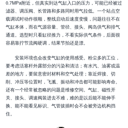
0.7MPa附近，但真实到达气缸入口的压力，可能已经被过
滤器、调压阀、长管路和多路同时用气拉低。一个站点空
载调试时动作很顺，整线启动后速度变慢，问题往往不在
气缸本体，而在气源容量、管径、接头、阀岛供气和排气
通道。选型时只看缸径推力，不看实际供气条件，后面很
容易靠拧节流阀硬调，结果节拍还是漂。
安装环境也会改变气缸的使用感受。粉尘多的工位，
要考虑活塞杆外露部分的污染和清洁；有水汽、油雾或温
差的地方，要留意密封材料和空气处理；靠近焊接、切
削、冲压等位置时，飞溅、振动和冲击都可能影响寿命。
还有一个经常被忽略的问题是维修空间。气缸、磁性开
关、接头、调速阀装进去不难，难的是以后能不能伸手
换、能不能看见标识、气管拔插时会不会被旁边机构挡
住。