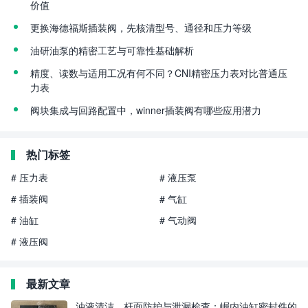
价值
更换海德福斯插装阀，先核清型号、通径和压力等级
油研油泵的精密工艺与可靠性基础解析
精度、读数与适用工况有何不同？CNI精密压力表对比普通压
力表
阀块集成与回路配置中，winner插装阀有哪些应用潜力
热门标签
# 压力表
# 液压泵
# 插装阀
# 气缸
# 油缸
# 气动阀
# 液压阀
最新文章
油液清洁、杆面防护与泄漏检查：崛内油缸密封件的