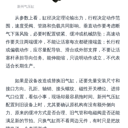
新州气压缸
从参数上看，缸径决定理论输出力，行程决定动作范
围，速度受阀、管路和负载共同影响。垂直动作要考虑断
气下落风险，必要时配置锁紧、缓冲或机械防坠；高速动
作要关注两端缓冲，不能让活塞每次都硬撞端盖；长行程
或偏载动作，应尽量配导轨、滑台或外部支撑，不要让活
塞杆承担导向任务。能伸能缩，只说明动作成立，不代表
适合长期生产。
如果是设备改造或替换旧气缸，还要先量安装尺寸和
接口方向。孔距、轴销、接头螺纹、磁性开关槽位、进排
气口位置，看似小事，现场却最容易拖时间。新州气压缸
配置到旧设备上时，尤其要确认原机构有没有额外侧向
力、原来的缓冲方式是否合理、旧气管和电磁阀是否还能
满足新的节拍。只换气缸而不看周边元件，有时只是把故