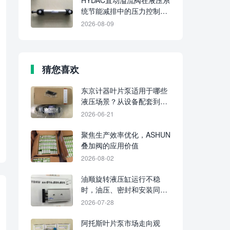
HYDAC直动溢流阀在液压系
统节能减排中的压力控制价
值
2026-08-09
猜您喜欢
东京计器叶片泵适用于哪些
液压场景？从设备配套到产
线维护的选型参考
2026-06-21
聚焦生产效率优化，ASHUN
叠加阀的应用价值
2026-08-02
油顺旋转液压缸运行不稳
时，油压、密封和安装同轴
度应逐项排查
2026-07-28
阿托斯叶片泵市场走向观