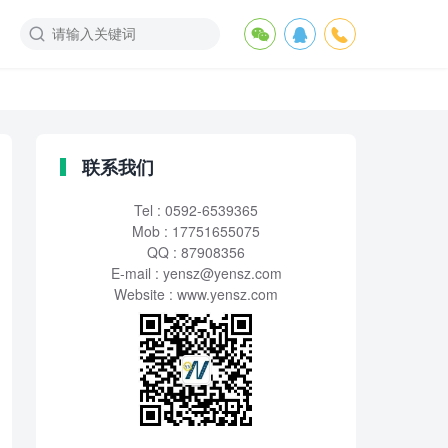
联系我们
Tel : 0592-6539365
Mob : 17751655075
QQ : 87908356
E-mail :
yensz@yensz.com
Website : www.yensz.com