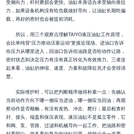
受侧向力，杆封磨损会更快。油缸本身适合承受轴向推拉
力，如果设备机构没有给负载做好导向，让油缸长期吃偏
载，再好的密封也会被提前消耗。
所以，用三个观察点理解TAIYO液压油缸工作原理，
会比单纯背“压力推动活塞运动”更接近现场。进油口告诉
你压力从哪里进入，回油口告诉你油路是否给动作让路，
密封状态则决定压力有没有真正转化为有效推力。三者连
起来看，油缸的伸缩、速度、力量和故障征兆才会变得清
楚。
实际维护时，可以把判断顺序做得朴素一点：先确认
当前动作方向下哪一侧应当进油，哪一侧应当回油；再观
察动作是否顺畅，有没有发热、冲击、爬行；最后检查杆
封、接头、端盖和保压表现。液压油缸不是孤立零件，它
和阀、泵、管路、过滤和机械导向一起工作。把油路和密
封看明白，很多看似复杂的油缸问题，就能少走一半弯