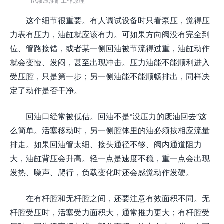
TA液压油缸工作原理
这个细节很重要。有人调试设备时只看泵压，觉得压
力表有压力，油缸就应该有力。可如果方向阀没有完全到
位、管路接错，或者某一侧回油被节流得过重，油缸动作
就会变慢、发闷，甚至出现冲击。压力油能不能顺利进入
受压腔，只是第一步；另一侧油能不能顺畅排出，同样决
定了动作是否干净。
回油口经常被低估。回油不是“没压力的废油回去”这
么简单。活塞移动时，另一侧腔体里的油必须按相应流量
排走。如果回油管太细、接头通径不够、阀内通道阻力
大，油缸背压会升高。轻一点是速度不稳，重一点会出现
发热、噪声、爬行，负载变化时还会感觉动作发硬。
在有杆腔和无杆腔之间，还要注意有效面积不同。无
杆腔受压时，活塞受力面积大，通常推力更大；有杆腔受