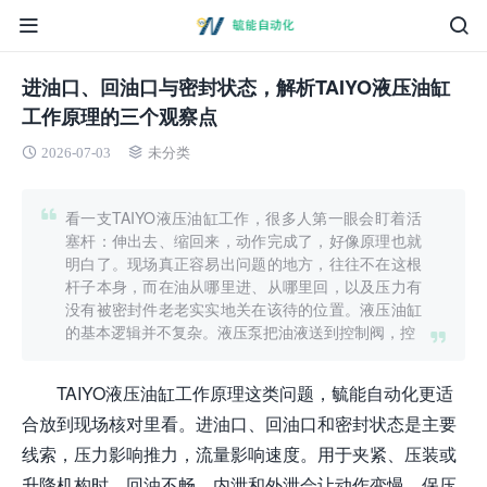
进油口、回油口与密封状态，解析TAIYO液压油缸
工作原理的三个观察点
2026-07-03
未分类
看一支TAIYO液压油缸工作，很多人第一眼会盯着活
塞杆：伸出去、缩回来，动作完成了，好像原理也就
明白了。现场真正容易出问题的地方，往往不在这根
杆子本身，而在油从哪里进、从哪里回，以及压力有
没有被密封件老老实实地关在该待的位置。液压油缸
的基本逻辑并不复杂。液压泵把油液送到控制阀，控
TAIYO液压油缸工作原理这类问题，毓能自动化更适
合放到现场核对里看。进油口、回油口和密封状态是主要
线索，压力影响推力，流量影响速度。用于夹紧、压装或
升降机构时，回油不畅、内泄和外泄会让动作变慢、保压