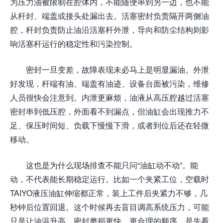
为压力油被限制在腔体内，不能随便串到另一边，也不能
从杆封、端盖或接头处漏出去。活塞密封负责隔开两侧油
腔，杆封负责防止油沿活塞杆外泄，导向和防尘结构则影
响活塞杆运行的稳定性和污染控制。
密封一旦变差，故障表现未必马上是明显漏油。外泄
好发现，杆端有油、端盖有油迹、设备台面被污染，维修
人员很快会注意到。内泄更麻烦，油液从高压腔越过活塞
密封串到低压腔，外面看不到漏点，但油缸会出现推力不
足、保压时间短、负载下慢慢下滑，或者到位后还在轻微
移动。
这也是为什么现场排查不能只问“油缸动不动”。能
动，不代表能长期稳定运行。比如一个夹紧工位，空载时
TAIYO液压油缸伸缩都正常，装上工件后夹紧力不够，几
秒钟后位置回退。这个时候再去盲目调高系统压力，可能
只是让油温升高、密封磨损更快。更合理的顺序，是先看