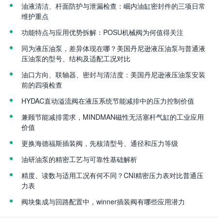
油液清洁、杆面防护与泄漏检查：崛内油缸密封件的三项日常
维护重点
功能特点与应用优势拆解：POSU机械阀为何值得关注
同为液压油泵，差异体现在哪？美国丹尼逊液压油泵与普通液
压油泵的型号、结构及适配工况对比
油口方向、联轴器、密封与清洁度：美国丹尼逊液压油泵安装
前的四项检查
HYDAC直动溢流阀在液压系统节能减排中的压力控制价值
兼顾节能减排需求，MINDMAN磁性无活塞杆气缸的工业应用
价值
更换海德福斯插装阀，先核清型号、通径和压力等级
油研油泵的精密工艺与可靠性基础解析
精度、读数与适用工况有何不同？CNI精密压力表对比普通压
力表
阀块集成与回路配置中，winner插装阀有哪些应用潜力